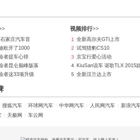
>>
视频排行>>
 年石家庄汽车音
1
全新高尔夫GTI上市
迪欧开了1000
2
试驾猎豹CS10
探险者提车心得
3
京宝行爱心活动
探险者昆仑巅峰版落
4
KiuSan说车 讴歌TLX 2015
险者这33项升级
5
全新汉兰达上市
牌
搜狐汽车
环球网汽车
中华网汽车
人民网汽车
新浪汽
|
|
|
|
家
天极网
车云网
|
|