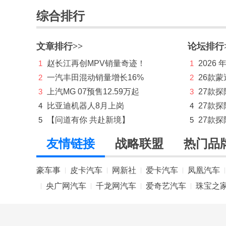
综合排行
恒源电动汽车
红旗
文章排行>>
论坛排行
宏瑞汽车
1
赵长江再创MPV销量奇迹！
1
2026
2
一汽丰田混动销量增长16%
2
26款蒙
华晨新日
3
上汽MG 07预售12.59万起
3
27款
华境
4
比亚迪机器人8月上岗
4
27款
华为问界
5
【问道有你 共赴新境】
5
27款探
华为享界
友情链接
战略联盟
热门品
华为智界
豪车事
皮卡汽车
网新社
爱卡汽车
凤凰汽车
|
|
|
|
|
华为尊界
央广网汽车
千龙网汽车
爱奇艺汽车
珠宝之
|
|
|
|
I
iCar