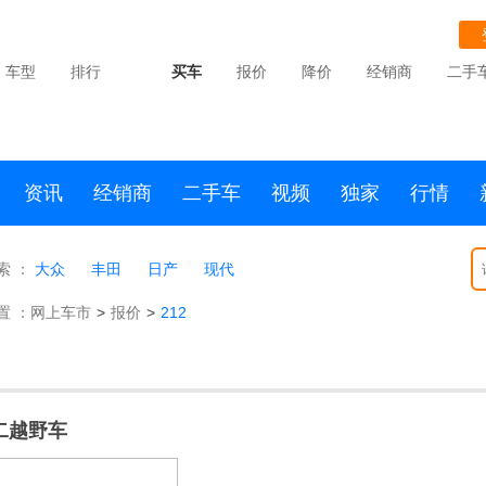
车型
排行
买车
报价
降价
经销商
二手
资讯
经销商
二手车
视频
独家
行情
索 ：
大众
丰田
日产
现代
置 ：
网上车市
>
报价
>
212
二越野车