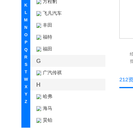
方程豹
K
L
飞凡汽车
M
丰田
N
O
福特
P
福田
Q
R
G
指
S
T
广汽传祺
212
W
H
X
Y
哈弗
Z
海马
昊铂
合创