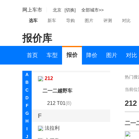
东风瑞泰特
网上车市
北京
[切换]
全部城市>>
东风小康
选车
新车
导购
图片
评测
对比
东风奕派
报价库
东南
DS
报价
首页
车型
降价
图片
对比
E
A
热门搜
212
B
当前位
C
二一二越野车
D
212
212 T01
(8)
F
G
F
H
二一
法拉利
I
J