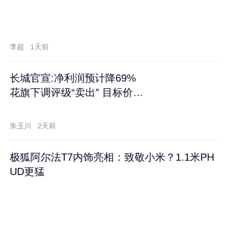
李超
1天前
长城官宣:净利润预计降69%
花旗下调评级“卖出” 目标价再
跌60%
朱玉川
2天前
极狐阿尔法T7内饰亮相：致敬小米？1.1米PH
UD更猛