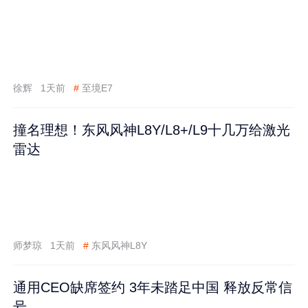
徐辉
1天前
#
至境E7
撞名理想！东风风神L8Y/L8+/L9十几万给激光
雷达
师梦琼
1天前
#
东风风神L8Y
通用CEO缺席签约 3年未踏足中国 释放反常信
号