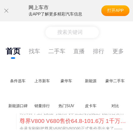
网上车市
打开APP
去APP了解更多精彩汽车信息
搜索关键词
首页
找车
二手车
直播
排行
更多
条件选车
上市新车
豪华车
新能源
豪华二手车
通用CEO缺席签约 3年未踏足中国 释放反常信号
新能源口碑
销量排行
热门SUV
皮卡车
对比
8月5日，上汽集团与通用汽车在上海完成上汽通用合资协议续约，合作周期一次性延长20年至2047年，这场关乎中美汽车标杆合资企业未来二十年走向的重磅签约仪式，备受全行业瞩目。
尊界V800 V680售价64.8-101.6万 1千万内最好的MPV
余承东刚刚把尊界V680和V800的正式售价亮出来了——64.8万起和76.6万起。对比预售时65-90万和80-120万的区间，起售价都往下调了一截，这个信号很明确：尊界想在百万级MPV市场尽快站稳脚跟。