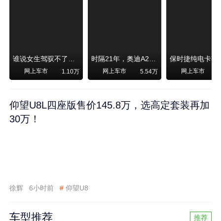
谁说女生驾驭不了大SUV？看我开问界M6驰骋坝上草原！
时隔21年，奥迪A2强势归来！
网上车市
网上车市
网上车市
1.10万
5.54万
1
仰望U8L四座版售价145.8万，选高定套装再加
30万！
徐辉
6小时前
#
仰望U8
车型推荐
推荐