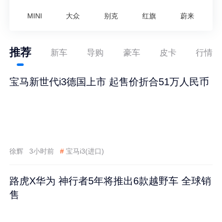
MINI
大众
别克
红旗
蔚来
推荐
新车
导购
豪车
皮卡
行情
宝马新世代i3德国上市 起售价折合51万人民币
徐辉
3小时前
#
宝马i3(进口)
路虎X华为 神行者5年将推出6款越野车 全球销
售