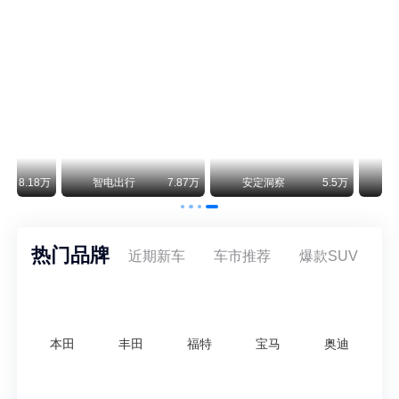
通用CEO缺席签约 3年未踏足中国 释放反常信号
8月5日，上汽集团与通用汽车在上海完成上汽通用合资协议续约，合作周期一次性延长20年至2047年，这场关乎中美汽车标杆合资企业未来二十年走向的重磅签约仪式，备受全行业瞩目。
万
智电出行
7.87万
安定洞察
5.5万
王煊煊的爱车日记
热门品牌
近期新车
车市推荐
爆款SUV
本田
丰田
福特
宝马
奥迪