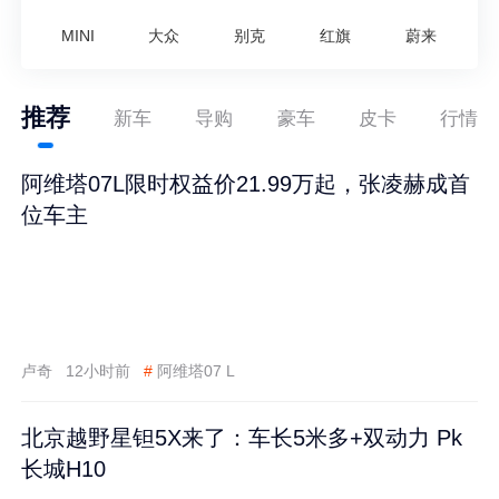
MINI
大众
别克
红旗
蔚来
推荐
新车
导购
豪车
皮卡
行情
阿维塔07L限时权益价21.99万起，张凌赫成首
位车主
卢奇
12小时前
#
阿维塔07 L
北京越野星钽5X来了：车长5米多+双动力 Pk
长城H10