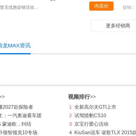
询底价
暂无优惠促销活动...
促销：
更多经销商
枭龙MAX资讯
>>
视频排行>>
2027款探险者
1
全新高尔夫GTI上市
主：一汽奥迪看车团
2
试驾猎豹CS10
S 蒙迪欧，纠结
3
京宝行爱心活动
升领智领克10专场
4
KiuSan说车 讴歌TLX 2015