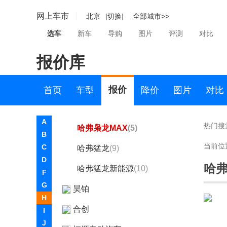
哈弗神兽
(9)
网上车市
北京
[切换]
全部城市>>
哈弗H6S
(0)
选车
新车
导购
图片
评测
对比
哈弗H6新能源
(3)
报价库
哈弗大狗PLUS
(7)
哈弗大狗PLUS新能源
(7)
报价
首页
车型
降价
图片
对比
哈弗枭龙
(3)
A
热门搜
哈弗枭龙MAX
(5)
B
当前位
C
哈弗猛龙
(9)
D
哈弗
哈弗猛龙新能源
(10)
F
G
昊铂
H
合创
I
J