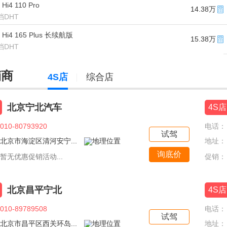
Hi4 110 Pro
14.38万
2挡DHT
 Hi4 165 Plus 长续航版
15.38万
2挡DHT
销商
4S店
综合店
北京宁北汽车
4S店
010-80793920
电话：
试驾
北京市海淀区清河安宁...
地址：
询底价
暂无优惠促销活动...
促销：
北京昌平宁北
4S店
010-89789508
电话：
试驾
北京市昌平区西关环岛...
地址：