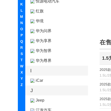
恒源电动汽车
K
L
红旗
M
华境
N
O
华为问界
P
华为享界
在
Q
R
华为智界
S
1.
T
华为尊界
W
2025款
I
X
1.5L/
Y
iCar
2025款 
Z
J
1.5L/
2025款
Jeep
1.5L/
江淮汽车