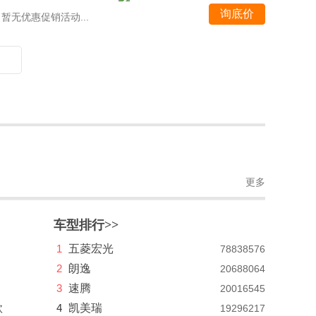
询底价
暂无优惠促销活动...
更多
车型排行>>
1
五菱宏光
78838576
2
朗逸
20688064
3
速腾
20016545
款
4
凯美瑞
19296217