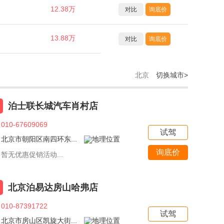
12.38万
对比
询底价
13.88万
对比
询底价
北京
切换城市>
泊士联长城汽车肖村店
010-67609069
试驾
北京市朝阳区南四环东...
询底价
暂无优惠促销活动...
北京泊易达房山哈弗店
010-87391722
试驾
北京市房山区凯旋大街...