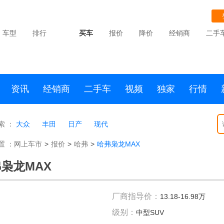
车型
排行
买车
报价
降价
经销商
二手
资讯
经销商
二手车
视频
独家
行情
索 ：
大众
丰田
日产
现代
置 ：
网上车市
>
报价
>
哈弗
>
哈弗枭龙MAX
枭龙MAX
厂商指导价：
13.18-16.98万
级别：
中型SUV