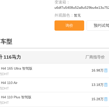
变速箱：
u6df7u5408u52a8u529bu4e13u75
外观颜色：
暂无
询价
预约试
售车型
5升 116马力
厂商指导价
 Hi4 165 Ultra 智驾版
16.98万
2挡DHT
Hi4 110 Air
13.18万
2挡DHT
 Hi4 110 Plus 智驾版
15.28万
2挡DHT