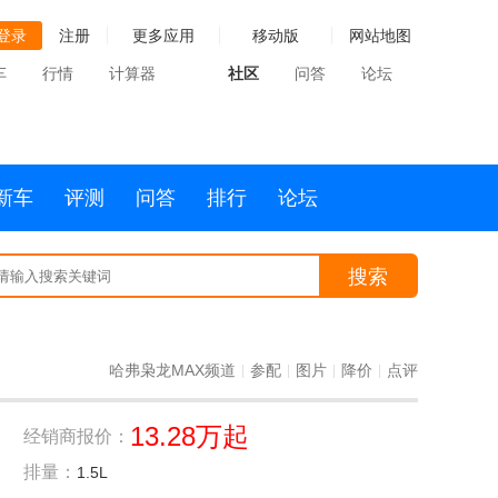
登录
注册
更多应用
移动版
网站地图
车
行情
计算器
社区
问答
论坛
新车
评测
问答
排行
论坛
搜索
哈弗枭龙MAX频道
参配
图片
降价
点评
|
|
|
|
13.28万起
经销商报价：
排量：
1.5L