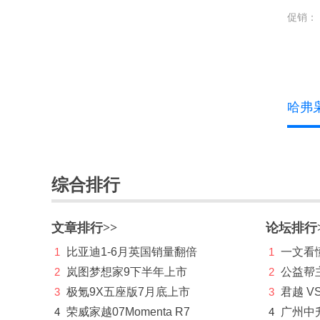
促销：
吉利银河
金杯
极石
K
哈弗
凯迪拉克
凯翼
综合排行
L
兰博基尼
文章排行>>
论坛排行
蓝电
1
比亚迪1-6月英国销量翻倍
1
一文看懂
2
岚图梦想家9下半年上市
2
公益帮
岚图
3
极氪9X五座版7月底上市
3
君越 V
劳斯莱斯
4
荣威家越07Momenta R7
4
广州中