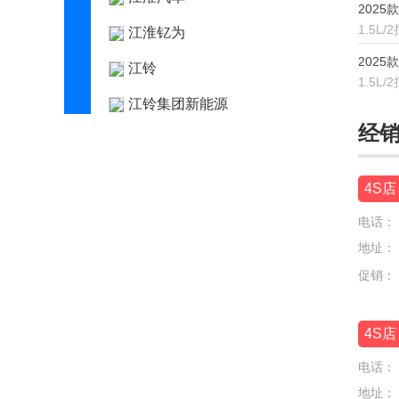
2025款 
1.5L/
江淮钇为
2025款
江铃
1.5L/
江铃集团新能源
经
江南汽车
捷豹
4S店
捷达
电话：
捷尼赛思
地址：
促销：
捷途
极氪
4S店
吉利
电话：
吉利几何
地址：