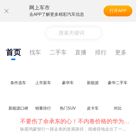
网上车市
打开APP
去APP了解更多精彩汽车信息
搜索关键词
首页
找车
二手车
直播
排行
更多
条件选车
上市新车
豪华车
新能源
豪华二手车
新能源口碑
销量排行
热门SUV
皮卡车
对比
不要伤了余承东的心！不内卷价格的华为，弥足珍贵！
纵观鸿蒙智行一路走来的发展路径，很难得地走出了一条和当下车市截然不同的道路：不靠降价走量、不参与低端价格厮杀，始终以技术迭代、架构创新、智能化体验升级、整车品质突破作为核心驱动力，稳步实现产品价值向上、品牌价格带稳步攀升。