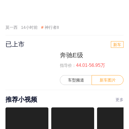
莫一西
14小时前
#
神行者8
已上市
新车
奔驰E级
44.01-56.95万
指导价：
车型频道
新车图片
推荐小视频
更多