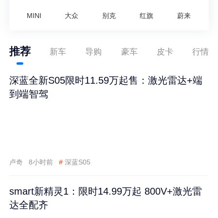
MINI
大众
别克
红旗
蔚来
推荐
新车
导购
豪车
皮卡
行情
深蓝全新S05限时11.59万起售：激光雷达+端
到端智驾
卢奇
8小时前
#
深蓝S05
smart新精灵1：限时14.99万起 800V+激光雷
达全配齐