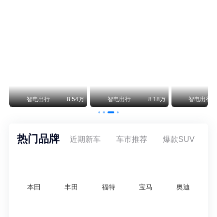
阿斯顿·马丁退出北京市场 三家门店全部关闭
曾在北京坐拥多家授权网点、稳居华北超豪华汽车市场重要一席的阿斯顿·马丁，如今彻底走完了在北京新车零售的全部征程。
不要伤了余承东的心！不内卷价格的华为，弥足珍贵！
纵观鸿蒙智行一路走来的发展路径，很难得地走出了一条和当下车市截然不同的道路：不靠降价走量、不参与低端价格厮杀，始终以技术迭代、架构创新、智能化体验升级、整车品质突破作为核心驱动力，稳步实现产品价值向上、品牌价格带稳步攀升。
万
智电出行
8.54万
智电出行
8.18万
智电出行
热门品牌
近期新车
车市推荐
爆款SUV
本田
丰田
福特
宝马
奥迪