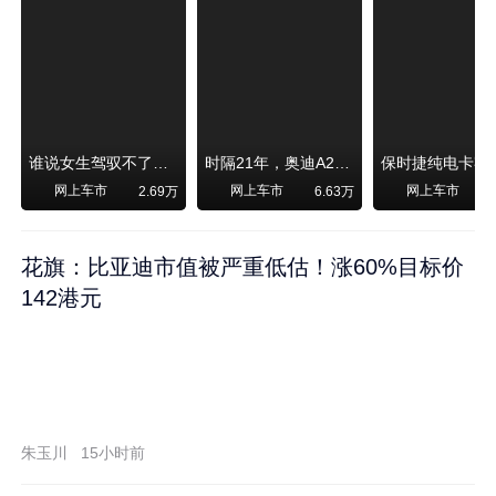
谁说女生驾驭不了大SUV？看我开问界M6驰骋坝上草原！
时隔21年，奥迪A2强势归来！
网上车市
网上车市
网上车市
2.69万
6.63万
1
花旗：比亚迪市值被严重低估！涨60%目标价
142港元
朱玉川
15小时前