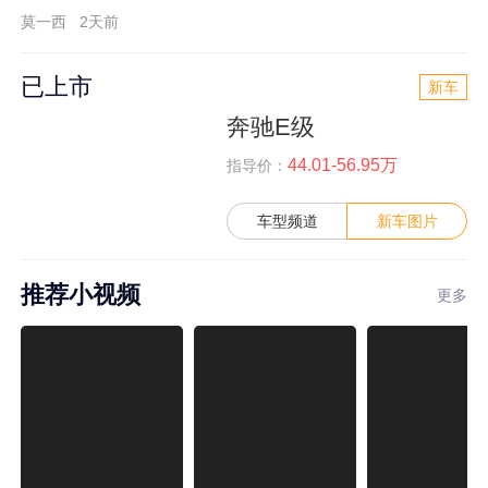
莫一西
2天前
已上市
新车
奔驰E级
44.01-56.95万
指导价：
车型频道
新车图片
推荐小视频
更多