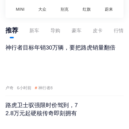
MINI
大众
别克
红旗
蔚来
推荐
新车
导购
豪车
皮卡
行情
神行者目标年销30万辆，要把路虎销量翻倍
卢奇
6小时前
#
神行者8
路虎卫士驭强限时价驾到，7
2.8万元起硬核传奇即刻拥有