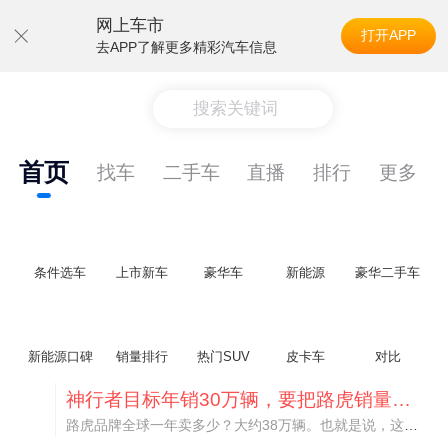
网上车市
打开APP
去APP了解更多精彩汽车信息
搜索关键词
首页
找车
二手车
直播
排行
更多
条件选车
上市新车
豪华车
新能源
豪华二手车
新能源口碑
销量排行
热门SUV
皮卡车
对比
神行者目标年销30万辆，要把路虎销量翻倍
路虎品牌全球一年卖多少？大约38万辆。也就是说，这个刚复活的新能源品牌，目标是干到路虎全球销量的八成。如果真能跑到30万辆，两者加起来就是68万辆——比现在路虎单独的数字，翻了接近一倍！说“再造一个路虎”，真不夸张。