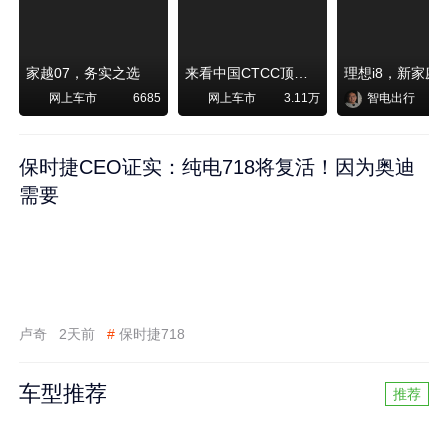
家越07，务实之选
来看中国CTCC顶级赛事艾瑞泽8 pro赛车如何脱颖而出
网上车市
网上车市
智电出行
6685
3.11万
保时捷CEO证实：纯电718将复活！因为奥迪
需要
卢奇
2天前
#
保时捷718
车型推荐
推荐