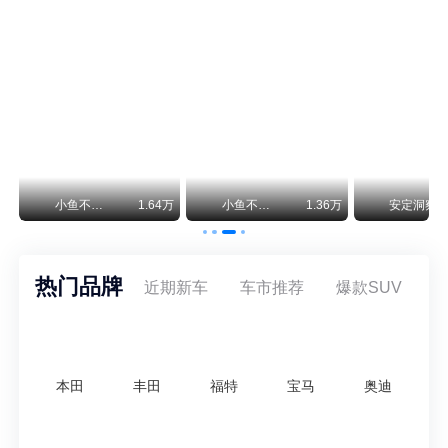
保时捷CEO证实：纯电718将复活！因为奥迪需要
保时捷新任CEO迈克尔·莱特斯最近接受德国《法兰克福汇报》采访，直接给纯电718项目吃了颗定心丸。之前外界传得沸沸扬扬，说这个项目可能推迟甚至取消，现在CEO亲自出面澄清：“关于电动718，我们已经得出结论，将会打造这款车型，因为这是经济上的最佳解决方案，也会是一款非常出色的汽车。”
神行者目标年销30万辆，要把路虎销量翻倍
路虎品牌全球一年卖多少？大约38万辆。也就是说，这个刚复活的新能源品牌，目标是干到路虎全球销量的八成。如果真能跑到30万辆，两者加起来就是68万辆——比现在路虎单独的数字，翻了接近一倍！说“再造一个路虎”，真不夸张。
万
小鱼不刹车
1.64万
小鱼不刹车
1.36万
安定洞察
热门品牌
近期新车
车市推荐
爆款SUV
本田
丰田
福特
宝马
奥迪