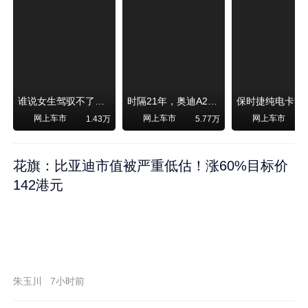
谁说女生驾驭不了大SUV？看我开问界M6驰骋坝上草原！
时隔21年，奥迪A2强势归来！
网上车市
网上车市
网上车市
1.43万
5.77万
1
花旗：比亚迪市值被严重低估！涨60%目标价
142港元
朱玉川
7小时前