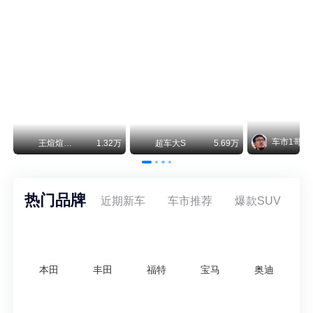
阿斯顿·马丁退出北京市场 三家门店全部关闭
曾在北京坐拥多家授权网点、稳居华北超豪华汽车市场重要一席的阿斯顿·马丁，如今彻底走完了在北京新车零售的全部征程。
不要伤了余承东的心！不内卷价格的华为，弥足珍贵！
纵观鸿蒙智行一路走来的发展路径，很难得地走出了一条和当下车市截然不同的道路：不靠降价走量、不参与低端价格厮杀，始终以技术迭代、架构创新、智能化体验升级、整车品质突破作为核心驱动力，稳步实现产品价值向上、品牌价格带稳步攀升。
车市1哥
万
王煊煊的爱车日记
1.32万
超车大S
5.69万
热门品牌
近期新车
车市推荐
爆款SUV
本田
丰田
福特
宝马
奥迪