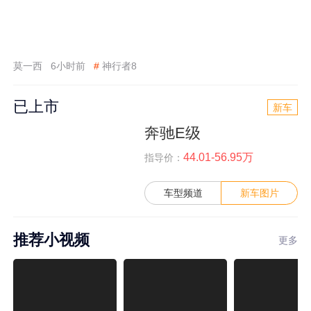
莫一西
6小时前
#
神行者8
已上市
新车
奔驰E级
44.01-56.95万
指导价：
车型频道
新车图片
推荐小视频
更多