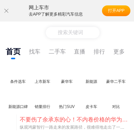
网上车市
打开APP
去APP了解更多精彩汽车信息
搜索关键词
首页
找车
二手车
直播
排行
更多
条件选车
上市新车
豪华车
新能源
豪华二手车
新能源口碑
销量排行
热门SUV
皮卡车
对比
不要伤了余承东的心！不内卷价格的华为，弥足珍贵！
纵观鸿蒙智行一路走来的发展路径，很难得地走出了一条和当下车市截然不同的道路：不靠降价走量、不参与低端价格厮杀，始终以技术迭代、架构创新、智能化体验升级、整车品质突破作为核心驱动力，稳步实现产品价值向上、品牌价格带稳步攀升。