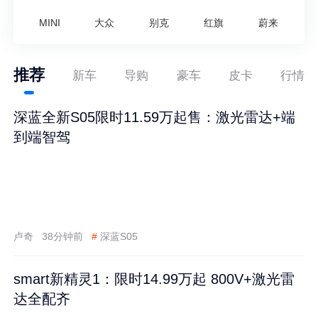
MINI
大众
别克
红旗
蔚来
推荐
新车
导购
豪车
皮卡
行情
深蓝全新S05限时11.59万起售：激光雷达+端
到端智驾
卢奇
38分钟前
#
深蓝S05
smart新精灵1：限时14.99万起 800V+激光雷
达全配齐