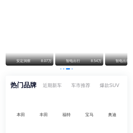
保时捷CEO证实：纯电718将复活！因为奥迪需要
保时捷新任CEO迈克尔·莱特斯最近接受德国《法兰克福汇报》采访，直接给纯电718项目吃了颗定心丸。之前外界传得沸沸扬扬，说这个项目可能推迟甚至取消，现在CEO亲自出面澄清：“关于电动718，我们已经得出结论，将会打造这款车型，因为这是经济上的最佳解决方案，也会是一款非常出色的汽车。”
阿维塔07L限时权益价21.99万起，张凌赫成首位车主
阿维塔07L今晚在杭州正式上市，全球品牌代言人张凌赫现场提车，成为这台车的第一位主人。三个版本：Elite纯电版22.99万，Max+后驱纯电版24.99万，Ultra三电机四驱版27.99万。
万
安定洞察
8.07万
智电出行
8.54万
智电出行
热门品牌
近期新车
车市推荐
爆款SUV
本田
丰田
福特
宝马
奥迪