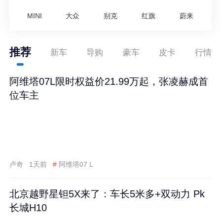
MINI
大众
别克
红旗
蔚来
推荐
新车
导购
豪车
皮卡
行情
阿维塔07L限时权益价21.99万起，张凌赫成首
位车主
卢奇
1天前
#
阿维塔07 L
北京越野星钽5X来了：车长5米多+双动力 Pk
长城H10