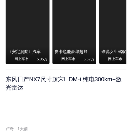
《安定洞察》汽车烧不烧油，和石油安全无关！
皮卡也能豪华越野！纵横F700上市，限时卖29.99万起
网上车市
网上车市
网上车市
5.85万
6.57万
东风日产NX7尺寸超宋L DM-i 纯电300km+激
光雷达
卢奇
1天前