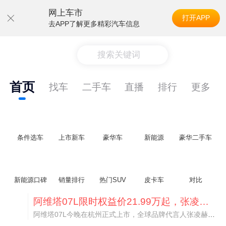
网上车市
打开APP
去APP了解更多精彩汽车信息
搜索关键词
首页
找车
二手车
直播
排行
更多
条件选车
上市新车
豪华车
新能源
豪华二手车
新能源口碑
销量排行
热门SUV
皮卡车
对比
阿维塔07L限时权益价21.99万起，张凌赫成首位车主
阿维塔07L今晚在杭州正式上市，全球品牌代言人张凌赫现场提车，成为这台车的第一位主人。三个版本：Elite纯电版22.99万，Max+后驱纯电版24.99万，Ultra三电机四驱版27.99万。