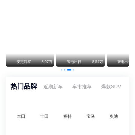
阿斯顿·马丁退出北京市场 三家门店全部关闭
曾在北京坐拥多家授权网点、稳居华北超豪华汽车市场重要一席的阿斯顿·马丁，如今彻底走完了在北京新车零售的全部征程。
不要伤了余承东的心！不内卷价格的华为，弥足珍贵！
纵观鸿蒙智行一路走来的发展路径，很难得地走出了一条和当下车市截然不同的道路：不靠降价走量、不参与低端价格厮杀，始终以技术迭代、架构创新、智能化体验升级、整车品质突破作为核心驱动力，稳步实现产品价值向上、品牌价格带稳步攀升。
万
安定洞察
8.07万
智电出行
8.54万
智电出行
热门品牌
近期新车
车市推荐
爆款SUV
本田
丰田
福特
宝马
奥迪