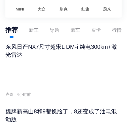
MINI
大众
别克
红旗
蔚来
推荐
新车
导购
豪车
皮卡
行情
东风日产NX7尺寸超宋L DM-i 纯电300km+激
光雷达
卢奇
4小时前
魏牌新高山8和9都换脸了，8还变成了油电混
动版