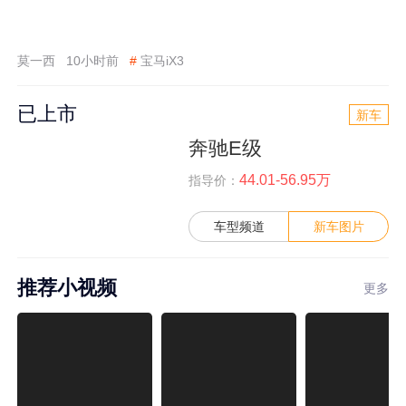
莫一西
10小时前
#
宝马iX3
已上市
新车
奔驰E级
44.01-56.95万
指导价：
车型频道
新车图片
推荐小视频
更多