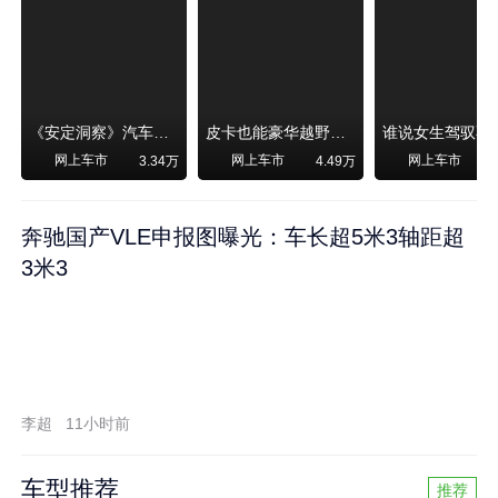
《安定洞察》汽车烧不烧油，和石油安全无关！
皮卡也能豪华越野！纵横F700上市，限时卖29.99万起
网上车市
网上车市
网上车市
3.34万
4.49万
奔驰国产VLE申报图曝光：车长超5米3轴距超
3米3
李超
11小时前
车型推荐
推荐