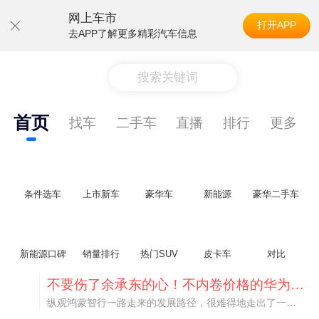
网上车市
打开APP
去APP了解更多精彩汽车信息
搜索关键词
首页
找车
二手车
直播
排行
更多
条件选车
上市新车
豪华车
新能源
豪华二手车
新能源口碑
销量排行
热门SUV
皮卡车
对比
不要伤了余承东的心！不内卷价格的华为，弥足珍贵！
纵观鸿蒙智行一路走来的发展路径，很难得地走出了一条和当下车市截然不同的道路：不靠降价走量、不参与低端价格厮杀，始终以技术迭代、架构创新、智能化体验升级、整车品质突破作为核心驱动力，稳步实现产品价值向上、品牌价格带稳步攀升。