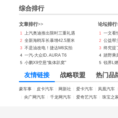
综合排行
奔驰
奔腾
文章排行>>
论坛排行
本田
1
上汽奥迪推出限时三重礼遇
1
一文看懂
标致
2
全新海鸥车长暴增42.5厘米
2
公益帮
3
不是油改电！捷达M6实拍
3
终究提
别克
4
一汽-大众ID. AURA T6
4
踏野乘
宾利
5
小鹏X9空悬“集体趴窝”
5
锐界L
比亚迪
友情链接
战略联盟
热门品
博速
豪车事
皮卡汽车
网新社
爱卡汽车
凤凰汽车
|
|
|
|
|
C
央广网汽车
千龙网汽车
爱奇艺汽车
珠宝之
|
|
|
|
长安凯程
长安欧尚