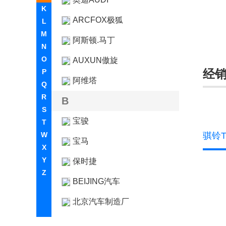
K
ARCFOX极狐
L
M
阿斯顿.马丁
N
O
AUXUN傲旋
经
P
阿维塔
Q
R
B
S
宝骏
T
W
骐铃T
宝马
X
Y
保时捷
Z
BEIJING汽车
北京汽车制造厂
北京越野