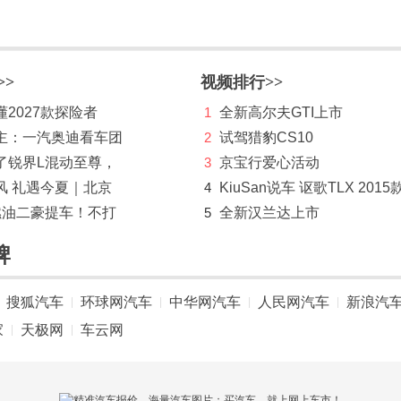
>>
视频排行>>
2027款探险者
1
全新高尔夫GTI上市
主：一汽奥迪看车团
2
试驾猎豹CS10
了锐界L混动至尊，
3
京宝行爱心活动
风 礼遇今夏｜北京
4
KiuSan说车 讴歌TLX 2015
燃油二豪提车！不打
5
全新汉兰达上市
牌
搜狐汽车
环球网汽车
中华网汽车
人民网汽车
新浪汽
|
|
|
|
家
天极网
车云网
|
|