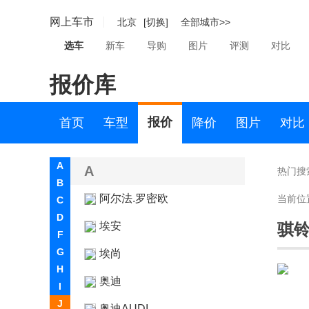
网上车市
北京
[切换]
全部城市>>
选车
新车
导购
图片
评测
对比
报价库
报价
首页
车型
降价
图片
对比
A
A
热门搜
B
阿尔法.罗密欧
当前位
C
D
埃安
骐铃
F
G
埃尚
H
奥迪
I
J
奥迪AUDI