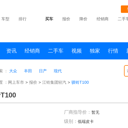
车型
排行
买车
报价
降价
经销商
二手
资讯
经销商
二手车
视频
独家
行情
索 ：
大众
丰田
日产
现代
置 ：
网上车市
>
报价
>
江铃集团轻汽
>
骐铃T100
T100
厂商指导价：
暂无
级别：
低端皮卡