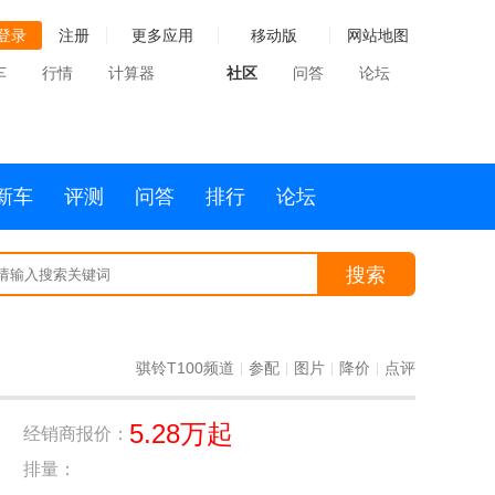
登录
注册
更多应用
移动版
网站地图
车
行情
计算器
社区
问答
论坛
新车
评测
问答
排行
论坛
搜索
骐铃T100频道
参配
图片
降价
点评
|
|
|
|
5.28万起
经销商报价：
排量：