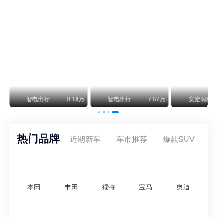
阿维塔07L限时权益价21.99万起，张凌赫成首位车主
阿维塔07L今晚在杭州正式上市，全球品牌代言人张凌赫现场提车，成为这台车的第一位主人。三个版本：Elite纯电版22.99万，Max+后驱纯电版24.99万，Ultra三电机四驱版27.99万。
万
智电出行
8.18万
智电出行
7.87万
安定洞察
热门品牌
近期新车
车市推荐
爆款SUV
本田
丰田
福特
宝马
奥迪