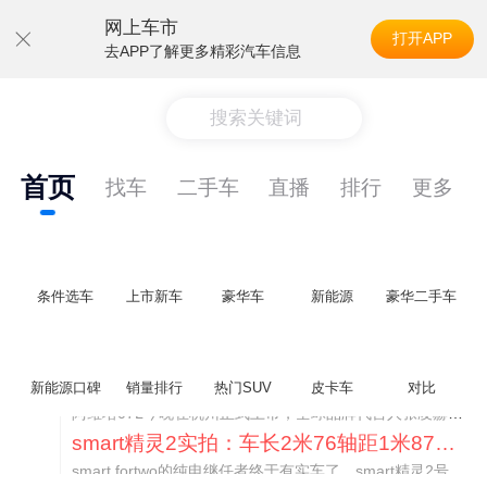
网上车市
打开APP
去APP了解更多精彩汽车信息
搜索关键词
首页
找车
二手车
直播
排行
更多
条件选车
上市新车
豪华车
新能源
豪华二手车
阿维塔07L限时权益价21.99万起，张凌赫成首位车主
新能源口碑
销量排行
热门SUV
皮卡车
对比
阿维塔07L今晚在杭州正式上市，全球品牌代言人张凌赫现场提车，成为这台车的第一位主人。三个版本：Elite纯电版22.99万，Max+后驱纯电版24.99万，Ultra三电机四驱版27.99万。
smart精灵2实拍：车长2米76轴距1米87，车重1.1吨
smart fortwo的纯电继任者终于有实车了。smart精灵2号出现在工信部最新一批申报目录中，外观和概念车几乎一模一样，量产还原度相当高。