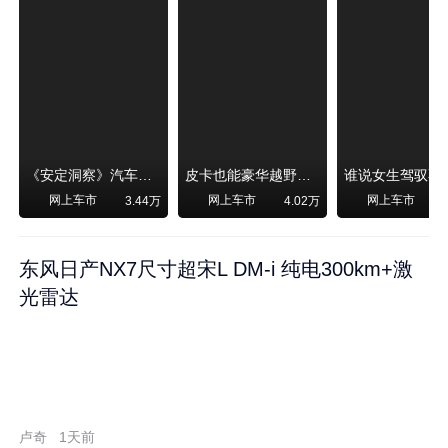
《安定洞察》汽车烧不烧油，和石油安全无关！
皮卡也能豪华越野！纵横F700上市，限时卖29.99万起
网上车市
网上车市
网上车市
3.44万
4.02万
东风日产NX7尺寸超宋L DM-i 纯电300km+激
光雷达
卢奇
1天前