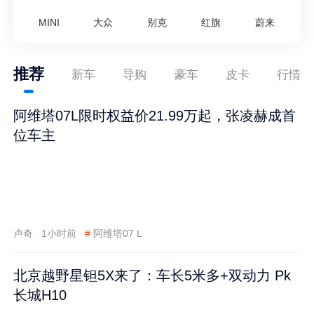
MINI
大众
别克
红旗
蔚来
推荐
新车
导购
豪车
皮卡
行情
阿维塔07L限时权益价21.99万起，张凌赫成首
位车主
卢奇
1小时前
#
阿维塔07 L
北京越野星钽5X来了：车长5米多+双动力 Pk
长城H10