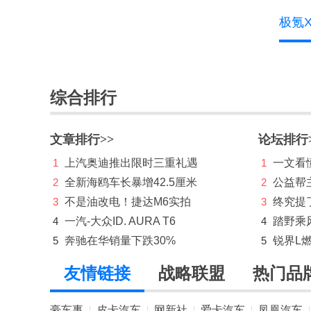
理念
极氪
林肯
理想
综合排行
路虎
LUMMA
文章排行>>
论坛排行
M
1
上汽奥迪推出限时三重礼遇
1
一文看懂
2
全新海鸥车长暴增42.5厘米
2
公益帮
迈凯伦
3
不是油改电！捷达M6实拍
3
终究提
Mansory
4
一汽-大众ID. AURA T6
4
踏野乘
5
奔驰在华销量下跌30%
5
锐界L
玛莎拉蒂
马自达
友情链接
战略联盟
热门品
猛士
豪车事
皮卡汽车
网新社
爱卡汽车
凤凰汽车
|
|
|
|
|