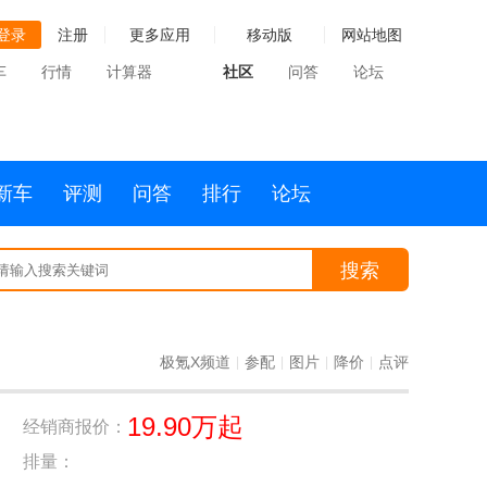
登录
注册
更多应用
移动版
网站地图
车
行情
计算器
社区
问答
论坛
新车
评测
问答
排行
论坛
搜索
极氪X频道
参配
图片
降价
点评
|
|
|
|
19.90万起
经销商报价：
排量：