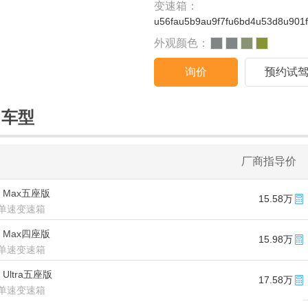
变速箱：
u56fau5b9au9f7fu6bd4u53d8u901
外观颜色：
询价
预约试
售车型
厂商指导价
款 Max五座版
15.58万
单速变速箱
款 Max四座版
15.98万
单速变速箱
 Ultra五座版
17.58万
单速变速箱