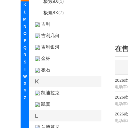
极氪9X
(5)
K
L
极氪8X
(7)
M
吉利
N
O
吉利几何
P
吉利银河
在
Q
R
金杯
S
T
极石
W
2026
K
X
电动车
Y
凯迪拉克
2026
Z
电动车
凯翼
2026款
L
电动车
兰博基尼