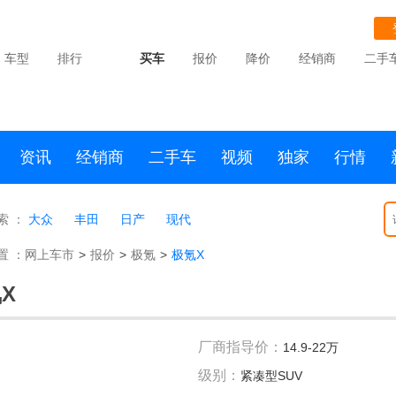
车型
排行
买车
报价
降价
经销商
二手
资讯
经销商
二手车
视频
独家
行情
索 ：
大众
丰田
日产
现代
置 ：
网上车市
>
报价
>
极氪
>
极氪X
X
厂商指导价：
14.9-22万
级别：
紧凑型SUV