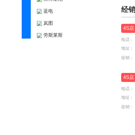
经
蓝电
岚图
4S店
劳斯莱斯
电话：
乐道
地址：
促销：
雷克萨斯
莲花跑车
4S店
LIMGENE凌际
电话：
领汇
地址：
促销：
领克
零跑汽车
灵悉