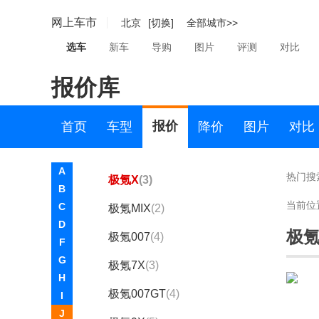
捷尼赛思
网上车市
北京
[切换]
全部城市>>
捷途
选车
新车
导购
图片
评测
对比
极氪
报价库
极氪
极氪001
(11)
报价
首页
车型
降价
图片
对比
极氪009
(11)
A
热门搜
极氪X
(3)
B
当前位
C
极氪MIX
(2)
D
极氪
极氪007
(4)
F
G
极氪7X
(3)
H
极氪007GT
(4)
I
J