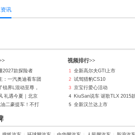
X资讯
>>
视频排行>>
2027款探险者
1
全新高尔夫GTI上市
主：一汽奥迪看车团
2
试驾猎豹CS10
了锐界L混动至尊，
3
京宝行爱心活动
风 礼遇今夏｜北京
4
KiuSan说车 讴歌TLX 2015
燃油二豪提车！不打
5
全新汉兰达上市
牌
搜狐汽车
环球网汽车
中华网汽车
人民网汽车
新浪汽
|
|
|
|