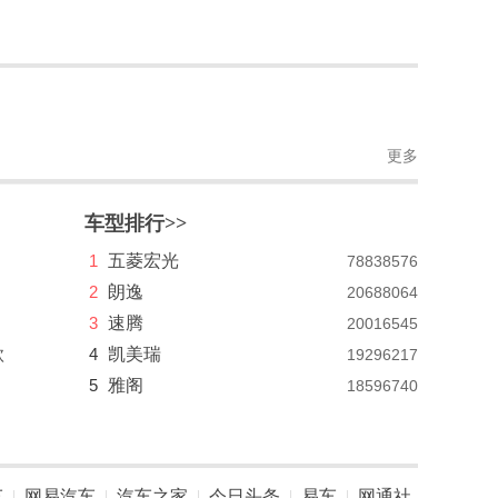
更多
车型排行>>
1
五菱宏光
78838576
2
朗逸
20688064
3
速腾
20016545
款
4
凯美瑞
19296217
5
雅阁
18596740
车
网易汽车
汽车之家
今日头条
易车
网通社
|
|
|
|
|