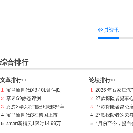
捷途
极氪
吉利
锐骐资讯
吉利几何
吉利银河
综合排行
金杯
极石
文章排行>>
论坛排行>>
K
1
宝马新世代iX3 40L证件照
1
2026 年石家庄汽
凯迪拉克
2
享界G9静态评测
2
27款探险者提车
3
路虎X华为将推出6款越野车
3
27款探险者昆仑
开瑞
4
宝马新世代i3在德国上市
4
27款探险者这33
凯翼
5
smart新精灵1限时14.99万
5
4月份至今，提白
L