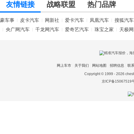
友情链接
战略联盟
热门品牌
兰博基尼
豪车事
皮卡汽车
网新社
爱卡汽车
凤凰汽车
搜狐汽车
|
|
|
|
|
蓝电
央广网汽车
千龙网汽车
爱奇艺汽车
珠宝之家
天极网
|
|
|
|
|
岚图
劳斯莱斯
乐道
网上车市
关于我们
网站地图
招聘信息
联
雷丁
Copyright © 1999 -
2026 ches
京ICP备15067519
雷克萨斯
莲花跑车
LIMGENE凌际
领汇
领克