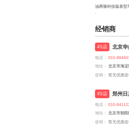
iCar
油两驱科技版基型车
-
J
Jeep
经销商
江淮汽车
北京华
4S店
江淮钇为
电话：
010-88460
江铃
地址：
北京市海淀区
江铃集团新能源
促销：
暂无优惠促销
江南汽车
郑州日
4S店
捷豹
电话：
010-84112
捷达
地址：
北京市朝阳区
捷尼赛思
促销：
暂无优惠促销