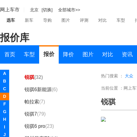
D
网上车市
北京
[切换]
全部城市>>
道朗格
选车
新车
导购
图片
评测
对比
车型
大运
报价库
大众
东风
报价
首页
车型
降价
图片
对比
资讯
郑州日产
A
热门搜索 ：
大众
锐骐
(32)
B
当前位置 ：
网上车
C
锐骐6新能源
(6)
D
锐骐
帕拉索
(7)
F
G
锐骐7
(79)
H
锐骐6 pro
(23)
I
J