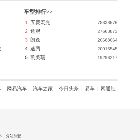
车型排行>>
1
五菱宏光
78838576
2
途观
27663873
3
朗逸
20688064
款
4
速腾
20016545
5
凯美瑞
19296217
车
网易汽车
汽车之家
今日头条
易车
网通社
|
|
|
|
|
作
分站加盟