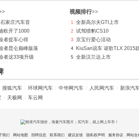
>>
视频排行>>
 年石家庄汽车音
1
全新高尔夫GTI上市
迪欧开了1000
2
试驾猎豹CS10
探险者提车心得
3
京宝行爱心活动
探险者昆仑巅峰版落
4
KiuSan说车 讴歌TLX 2015
险者这33项升级
5
全新汉兰达上市
牌
搜狐汽车
环球网汽车
中华网汽车
人民网汽车
新浪汽
|
|
|
|
家
天极网
车云网
|
|
于我们
网站地图
招聘信息
联系我们
建议反馈
隐私权声明
服务协议
网站合