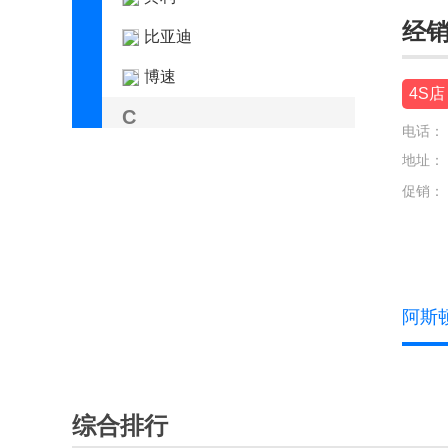
经
比亚迪
博速
4S店
C
电话：
长安凯程
地址：
促销：
长安跨越
长安欧尚
长安汽车
阿斯顿
长安启源
长安UNI
长城（皮卡）
综合排行
车驰汽车