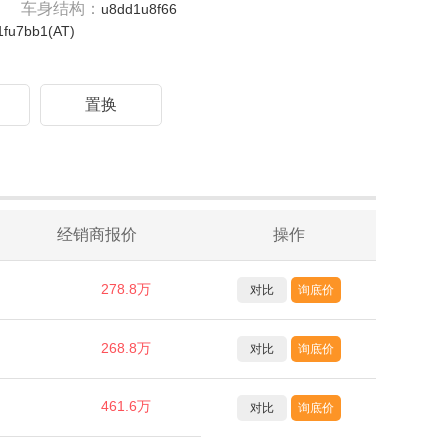
车身结构：
u8dd1u8f66
fu7bb1(AT)
驾
置换
经销商报价
操作
278.8万
对比
询底价
268.8万
对比
询底价
461.6万
对比
询底价