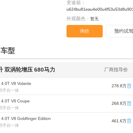
变速箱：
u624bu81eau4e00u4f53u53d8u901
外观颜色：
暂无
询价
预约试
售车型
0升 双涡轮增压 680马力
厂商指导价
4.0T V8 Volante
278.8万
/8挡手自一体
 4.0T V8 Coupe
268.8万
/8挡手自一体
4.0T V8 Goldfinger Edition
461.6万
/8挡手自一体