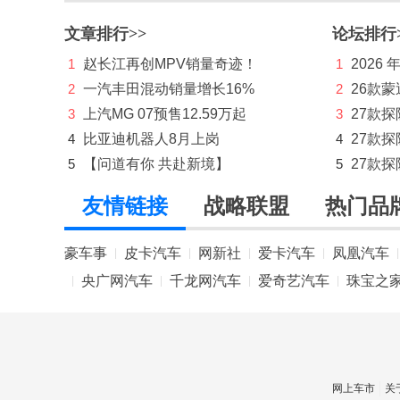
创维汽车
文章排行>>
论坛排行
D
1
赵长江再创MPV销量奇迹！
1
2026
2
一汽丰田混动销量增长16%
2
26款蒙
道朗格
3
上汽MG 07预售12.59万起
3
27款
大运
4
比亚迪机器人8月上岗
4
27款
5
【问道有你 共赴新境】
5
27款探
大众
友情链接
战略联盟
热门品
东风
东风风度
豪车事
皮卡汽车
网新社
爱卡汽车
凤凰汽车
|
|
|
|
|
东风风光
央广网汽车
千龙网汽车
爱奇艺汽车
珠宝之
|
|
|
|
东风风神
东风风行
东风富康
网上车市
关