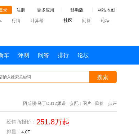
登录
注册
更多应用
移动版
网站地图
车
行情
计算器
社区
问答
论坛
新车
评测
问答
排行
论坛
搜索
阿斯顿·马丁DB12频道
参配
图片
降价
点评
|
|
|
|
251.8万起
经销商报价：
排量：
4.0T