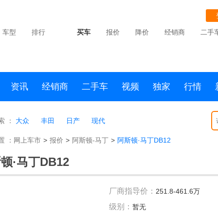
车型
排行
买车
报价
降价
经销商
二手
资讯
经销商
二手车
视频
独家
行情
索 ：
大众
丰田
日产
现代
置 ：
网上车市
>
报价
>
阿斯顿-马丁
>
阿斯顿·马丁DB12
顿·马丁DB12
厂商指导价：
251.8-461.6万
级别：
暂无