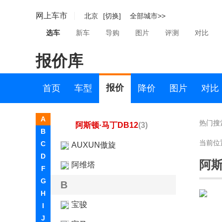
阿斯顿·马丁DBS
(2)
网上车市
北京
[切换]
全部城市>>
阿斯顿·马丁V8
选车
新车
导购
图片
评测
对比
Vantage
(3)
报价库
Vanquish
(1)
阿斯顿·马丁DBX
(1)
报价
首页
车型
降价
图片
对比
阿斯顿·马丁DB11
(2)
A
热门搜
阿斯顿·马丁DB12
(3)
B
当前位
C
AUXUN傲旋
D
阿斯
阿维塔
F
G
B
H
宝骏
I
J