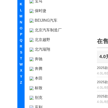
宝马
K
L
保时捷
M
BEIJING汽车
N
O
北京汽车制造厂
P
北京越野
在
Q
R
北汽瑞翔
S
4.
T
奔驰
W
2025款 
奔腾
X
4.0L
Y
本田
2025款
Z
4.0L
标致
2025款 
别克
4.0L
宾利