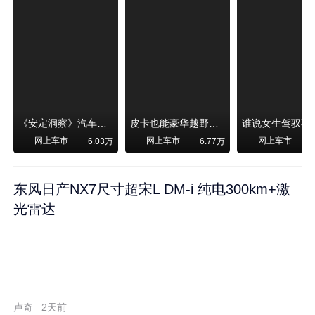
《安定洞察》汽车烧不烧油，和石油安全无关！
皮卡也能豪华越野！纵横F700上市，限时卖29.99万起
网上车市
网上车市
网上车市
6.03万
6.77万
东风日产NX7尺寸超宋L DM-i 纯电300km+激
光雷达
卢奇
2天前