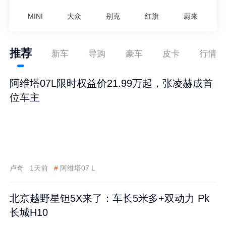
MINI
大众
别克
红旗
蔚来
推荐
新车
导购
豪车
皮卡
行情
阿维塔07L限时权益价21.99万起，张凌赫成首
位车主
卢奇
1天前
#
阿维塔07 L
北京越野星钽5X来了：车长5米多+双动力 Pk
长城H10