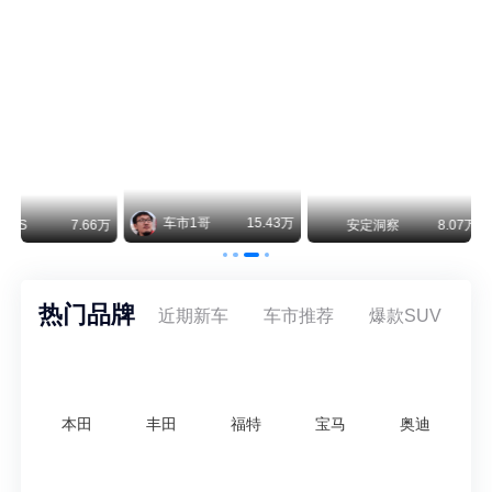
保时捷CEO证实：纯电718将复活！因为奥迪需要
保时捷新任CEO迈克尔·莱特斯最近接受德国《法兰克福汇报》采访，直接给纯电718项目吃了颗定心丸。之前外界传得沸沸扬扬，说这个项目可能推迟甚至取消，现在CEO亲自出面澄清：“关于电动718，我们已经得出结论，将会打造这款车型，因为这是经济上的最佳解决方案，也会是一款非常出色的汽车。”
阿维塔07L限时权益价21.99万起，张凌赫成首位车主
阿维塔07L今晚在杭州正式上市，全球品牌代言人张凌赫现场提车，成为这台车的第一位主人。三个版本：Elite纯电版22.99万，Max+后驱纯电版24.99万，Ultra三电机四驱版27.99万。
万
安定洞察
8.07万
智电出行
8.54万
智电出行
热门品牌
近期新车
车市推荐
爆款SUV
本田
丰田
福特
宝马
奥迪