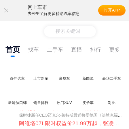
网上车市
打开APP
去APP了解更多精彩汽车信息
搜索关键词
首页
找车
二手车
直播
排行
更多
条件选车
上市新车
豪华车
新能源
豪华二手车
新能源口碑
销量排行
热门SUV
皮卡车
对比
阿维塔07L限时权益价21.99万起，张凌赫成首位车主
阿维塔07L今晚在杭州正式上市，全球品牌代言人张凌赫现场提车，成为这台车的第一位主人。三个版本：Elite纯电版22.99万，Max+后驱纯电版24.99万，Ultra三电机四驱版27.99万。