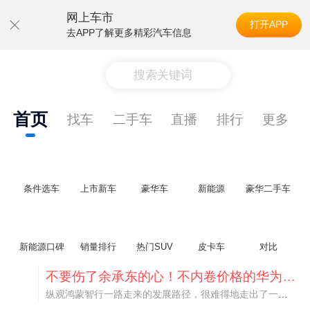
网上车市
打开APP
去APP了解更多精彩汽车信息
搜索关键词
首页
找车
二手车
直播
排行
更多
条件选车
上市新车
豪华车
新能源
豪华二手车
新能源口碑
销量排行
热门SUV
皮卡车
对比
不要伤了余承东的心！不内卷价格的华为，弥足珍贵！
纵观鸿蒙智行一路走来的发展路径，很难得地走出了一条和当下车市截然不同的道路：不靠降价走量、不参与低端价格厮杀，始终以技术迭代、架构创新、智能化体验升级、整车品质突破作为核心驱动力，稳步实现产品价值向上、品牌价格带稳步攀升。