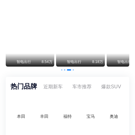
阿斯顿·马丁退出北京市场 三家门店全部关闭
曾在北京坐拥多家授权网点、稳居华北超豪华汽车市场重要一席的阿斯顿·马丁，如今彻底走完了在北京新车零售的全部征程。
不要伤了余承东的心！不内卷价格的华为，弥足珍贵！
纵观鸿蒙智行一路走来的发展路径，很难得地走出了一条和当下车市截然不同的道路：不靠降价走量、不参与低端价格厮杀，始终以技术迭代、架构创新、智能化体验升级、整车品质突破作为核心驱动力，稳步实现产品价值向上、品牌价格带稳步攀升。
万
智电出行
8.54万
智电出行
8.18万
智电出行
热门品牌
近期新车
车市推荐
爆款SUV
本田
丰田
福特
宝马
奥迪