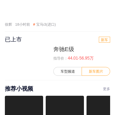
徐辉
18小时前
#
宝马i3(进口)
已上市
新车
奔驰E级
44.01-56.95万
指导价：
车型频道
新车图片
推荐小视频
更多