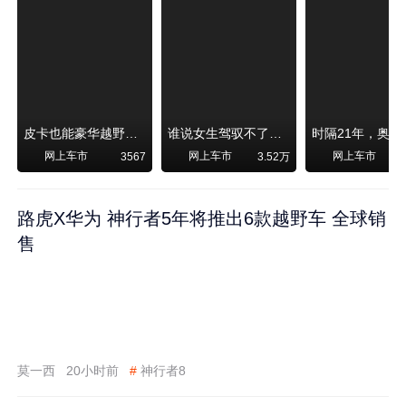
皮卡也能豪华越野！纵横F700上市，限时卖29.99万起
谁说女生驾驭不了大SUV？看我开问界M6驰骋坝上草原！
网上车市
网上车市
网上车市
3567
3.52万
路虎X华为 神行者5年将推出6款越野车 全球销
售
莫一西
20小时前
#
神行者8