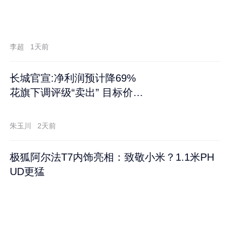
李超
1天前
长城官宣:净利润预计降69%
花旗下调评级“卖出” 目标价再
跌60%
朱玉川
2天前
极狐阿尔法T7内饰亮相：致敬小米？1.1米PH
UD更猛