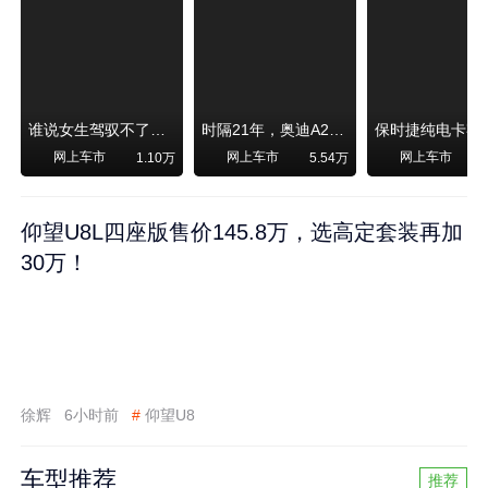
谁说女生驾驭不了大SUV？看我开问界M6驰骋坝上草原！
时隔21年，奥迪A2强势归来！
网上车市
网上车市
网上车市
1.10万
5.54万
1
仰望U8L四座版售价145.8万，选高定套装再加
30万！
徐辉
6小时前
#
仰望U8
车型推荐
推荐