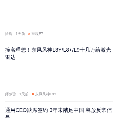
徐辉
1天前
#
至境E7
撞名理想！东风风神L8Y/L8+/L9十几万给激光
雷达
师梦琼
1天前
#
东风风神L8Y
通用CEO缺席签约 3年未踏足中国 释放反常信
号