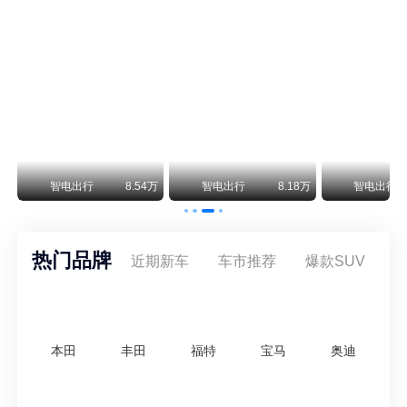
尊界V800 V680售价64.8-101.6万 1千万内最好的MPV
余承东刚刚把尊界V680和V800的正式售价亮出来了——64.8万起和76.6万起。对比预售时65-90万和80-120万的区间，起售价都往下调了一截，这个信号很明确：尊界想在百万级MPV市场尽快站稳脚跟。
通用CEO缺席签约 3年未踏足中国 释放反常信号
8月5日，上汽集团与通用汽车在上海完成上汽通用合资协议续约，合作周期一次性延长20年至2047年，这场关乎中美汽车标杆合资企业未来二十年走向的重磅签约仪式，备受全行业瞩目。
万
智电出行
8.54万
智电出行
8.18万
智电出行
热门品牌
近期新车
车市推荐
爆款SUV
本田
丰田
福特
宝马
奥迪