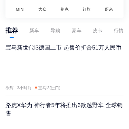
MINI
大众
别克
红旗
蔚来
推荐
新车
导购
豪车
皮卡
行情
宝马新世代i3德国上市 起售价折合51万人民币
徐辉
3小时前
#
宝马i3(进口)
路虎X华为 神行者5年将推出6款越野车 全球销
售