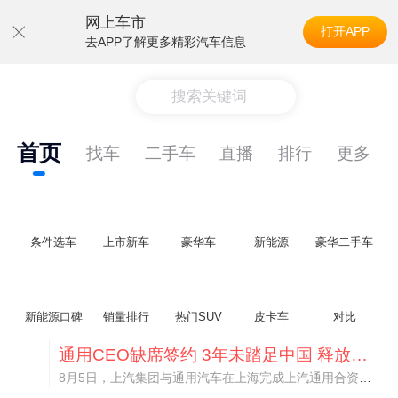
网上车市
打开APP
去APP了解更多精彩汽车信息
搜索关键词
首页
找车
二手车
直播
排行
更多
条件选车
上市新车
豪华车
新能源
豪华二手车
新能源口碑
销量排行
热门SUV
皮卡车
对比
通用CEO缺席签约 3年未踏足中国 释放反常信号
8月5日，上汽集团与通用汽车在上海完成上汽通用合资协议续约，合作周期一次性延长20年至2047年，这场关乎中美汽车标杆合资企业未来二十年走向的重磅签约仪式，备受全行业瞩目。