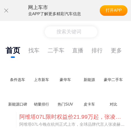
网上车市
打开APP
去APP了解更多精彩汽车信息
搜索关键词
首页
找车
二手车
直播
排行
更多
条件选车
上市新车
豪华车
新能源
豪华二手车
新能源口碑
销量排行
热门SUV
皮卡车
对比
阿维塔07L限时权益价21.99万起，张凌赫成首位车主
阿维塔07L今晚在杭州正式上市，全球品牌代言人张凌赫现场提车，成为这台车的第一位主人。三个版本：Elite纯电版22.99万，Max+后驱纯电版24.99万，Ultra三电机四驱版27.99万。