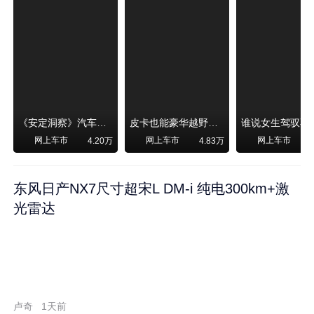
《安定洞察》汽车烧不烧油，和石油安全无关！
皮卡也能豪华越野！纵横F700上市，限时卖29.99万起
网上车市
网上车市
网上车市
4.20万
4.83万
东风日产NX7尺寸超宋L DM-i 纯电300km+激
光雷达
卢奇
1天前