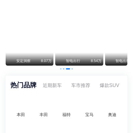
保时捷CEO证实：纯电718将复活！因为奥迪需要
保时捷新任CEO迈克尔·莱特斯最近接受德国《法兰克福汇报》采访，直接给纯电718项目吃了颗定心丸。之前外界传得沸沸扬扬，说这个项目可能推迟甚至取消，现在CEO亲自出面澄清：“关于电动718，我们已经得出结论，将会打造这款车型，因为这是经济上的最佳解决方案，也会是一款非常出色的汽车。”
阿维塔07L限时权益价21.99万起，张凌赫成首位车主
阿维塔07L今晚在杭州正式上市，全球品牌代言人张凌赫现场提车，成为这台车的第一位主人。三个版本：Elite纯电版22.99万，Max+后驱纯电版24.99万，Ultra三电机四驱版27.99万。
万
安定洞察
8.07万
智电出行
8.54万
智电出行
热门品牌
近期新车
车市推荐
爆款SUV
本田
丰田
福特
宝马
奥迪