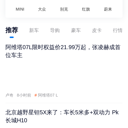
MINI
大众
别克
红旗
蔚来
推荐
新车
导购
豪车
皮卡
行情
阿维塔07L限时权益价21.99万起，张凌赫成首
位车主
卢奇
8小时前
#
阿维塔07 L
北京越野星钽5X来了：车长5米多+双动力 Pk
长城H10