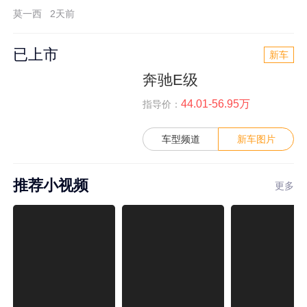
莫一西
2天前
已上市
新车
奔驰E级
44.01-56.95万
指导价：
车型频道
新车图片
推荐小视频
更多