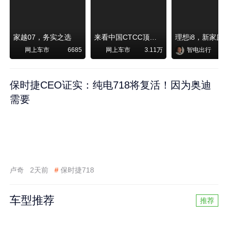
家越07，务实之选
来看中国CTCC顶级赛事艾瑞泽8 pro赛车如何脱颖而出
网上车市
网上车市
智电出行
6685
3.11万
保时捷CEO证实：纯电718将复活！因为奥迪
需要
卢奇
2天前
#
保时捷718
车型推荐
推荐