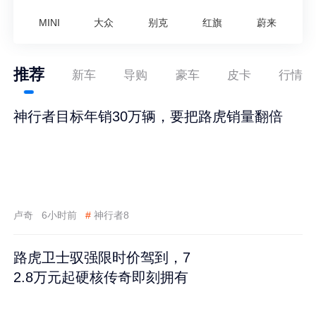
MINI
大众
别克
红旗
蔚来
推荐
新车
导购
豪车
皮卡
行情
神行者目标年销30万辆，要把路虎销量翻倍
卢奇
6小时前
#
神行者8
路虎卫士驭强限时价驾到，7
2.8万元起硬核传奇即刻拥有