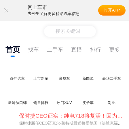
网上车市
打开APP
去APP了解更多精彩汽车信息
搜索关键词
首页
找车
二手车
直播
排行
更多
条件选车
上市新车
豪华车
新能源
豪华二手车
新能源口碑
销量排行
热门SUV
皮卡车
对比
神行者目标年销30万辆，要把路虎销量翻倍
路虎品牌全球一年卖多少？大约38万辆。也就是说，这个刚复活的新能源品牌，目标是干到路虎全球销量的八成。如果真能跑到30万辆，两者加起来就是68万辆——比现在路虎单独的数字，翻了接近一倍！说“再造一个路虎”，真不夸张。