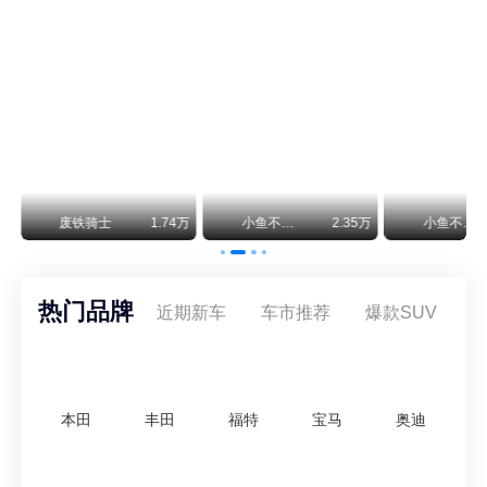
保时捷CEO证实：纯电718将复活！因为奥迪需要
保时捷新任CEO迈克尔·莱特斯最近接受德国《法兰克福汇报》采访，直接给纯电718项目吃了颗定心丸。之前外界传得沸沸扬扬，说这个项目可能推迟甚至取消，现在CEO亲自出面澄清：“关于电动718，我们已经得出结论，将会打造这款车型，因为这是经济上的最佳解决方案，也会是一款非常出色的汽车。”
神行者目标年销30万辆，要把路虎销量翻倍
路虎品牌全球一年卖多少？大约38万辆。也就是说，这个刚复活的新能源品牌，目标是干到路虎全球销量的八成。如果真能跑到30万辆，两者加起来就是68万辆——比现在路虎单独的数字，翻了接近一倍！说“再造一个路虎”，真不夸张。
35万
小鱼不刹车
1.64万
小鱼不刹车
1.36万
安定洞察
热门品牌
近期新车
车市推荐
爆款SUV
本田
丰田
福特
宝马
奥迪