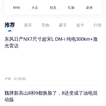
MINI
大众
别克
红旗
蔚来
推荐
新车
导购
豪车
皮卡
行情
东风日产NX7尺寸超宋L DM-i 纯电300km+激
光雷达
卢奇
6小时前
魏牌新高山8和9都换脸了，8还变成了油电混
动版