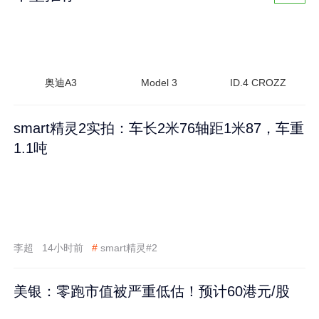
奥迪A3
Model 3
ID.4 CROZZ
smart精灵2实拍：车长2米76轴距1米87，车重
1.1吨
李超
14小时前
#
smart精灵#2
美银：零跑市值被严重低估！预计60港元/股