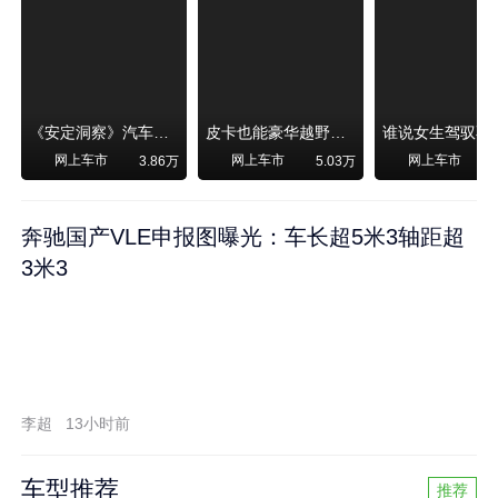
《安定洞察》汽车烧不烧油，和石油安全无关！
皮卡也能豪华越野！纵横F700上市，限时卖29.99万起
网上车市
网上车市
网上车市
3.86万
5.03万
奔驰国产VLE申报图曝光：车长超5米3轴距超
3米3
李超
13小时前
车型推荐
推荐