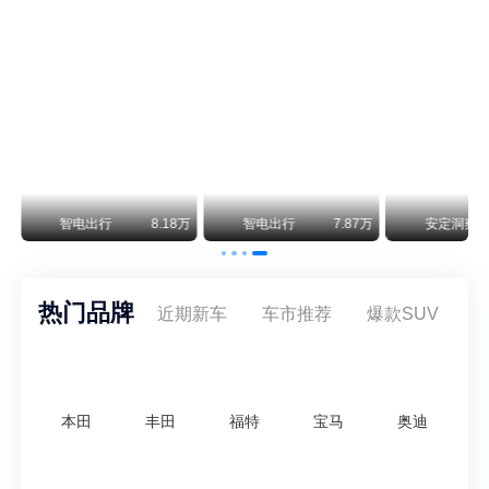
不要伤了余承东的心！不内卷价格的华为，弥足珍贵！
纵观鸿蒙智行一路走来的发展路径，很难得地走出了一条和当下车市截然不同的道路：不靠降价走量、不参与低端价格厮杀，始终以技术迭代、架构创新、智能化体验升级、整车品质突破作为核心驱动力，稳步实现产品价值向上、品牌价格带稳步攀升。
万
智电出行
8.18万
智电出行
7.87万
安定洞察
热门品牌
近期新车
车市推荐
爆款SUV
本田
丰田
福特
宝马
奥迪