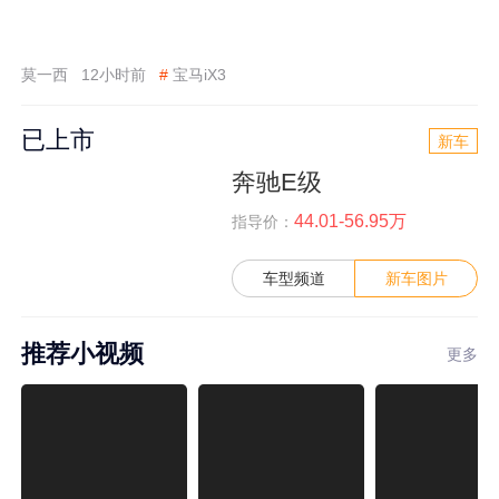
莫一西
12小时前
#
宝马iX3
已上市
新车
奔驰E级
44.01-56.95万
指导价：
车型频道
新车图片
推荐小视频
更多