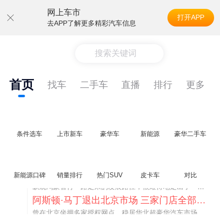
网上车市
打开APP
去APP了解更多精彩汽车信息
搜索关键词
首页
找车
二手车
直播
排行
更多
条件选车
上市新车
豪华车
新能源
豪华二手车
不要伤了余承东的心！不内卷价格的华为，弥足珍贵！
新能源口碑
销量排行
热门SUV
皮卡车
对比
纵观鸿蒙智行一路走来的发展路径，很难得地走出了一条和当下车市截然不同的道路：不靠降价走量、不参与低端价格厮杀，始终以技术迭代、架构创新、智能化体验升级、整车品质突破作为核心驱动力，稳步实现产品价值向上、品牌价格带稳步攀升。
阿斯顿·马丁退出北京市场 三家门店全部关闭
曾在北京坐拥多家授权网点、稳居华北超豪华汽车市场重要一席的阿斯顿·马丁，如今彻底走完了在北京新车零售的全部征程。