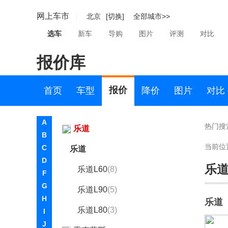
凯翼
网上车市
北京
[切换]
全部城市>>
L
选车
新车
导购
图片
评测
对比
兰博基尼
报价库
蓝电
岚图
报价
首页
车型
降价
图片
对比
劳斯莱斯
A
热门搜
乐道
B
当前位
C
乐道
D
乐
乐道L60
(8)
F
G
乐道L90
(5)
H
乐道
乐道L80
(3)
I
J