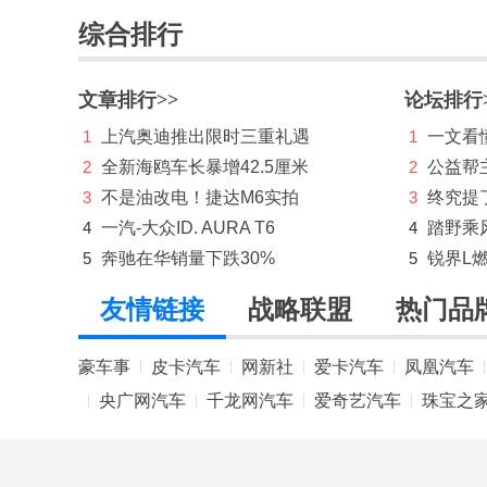
综合排行
M
迈凯伦
文章排行>>
论坛排行
Mansory
1
上汽奥迪推出限时三重礼遇
1
一文看懂
2
全新海鸥车长暴增42.5厘米
2
公益帮
玛莎拉蒂
3
不是油改电！捷达M6实拍
3
终究提
马自达
4
一汽-大众ID. AURA T6
4
踏野乘
猛士
5
奔驰在华销量下跌30%
5
锐界L
名爵
友情链接
战略联盟
热门品
MINI
豪车事
皮卡汽车
网新社
爱卡汽车
凤凰汽车
|
|
|
|
|
N
央广网汽车
千龙网汽车
爱奇艺汽车
珠宝之
|
|
|
|
哪吒汽车
O