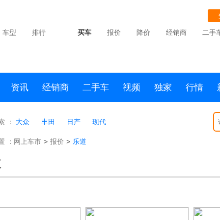
车型
排行
买车
报价
降价
经销商
二手
资讯
经销商
二手车
视频
独家
行情
索 ：
大众
丰田
日产
现代
置 ：
网上车市
>
报价
>
乐道
道