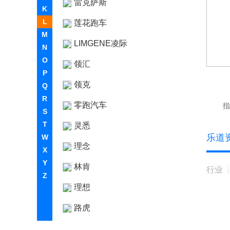
雷克萨斯
K
L
莲花跑车
M
LIMGENE凌际
N
O
领汇
P
领克
Q
R
零跑汽车
指
S
T
灵悉
乐道
W
理念
X
Y
林肯
行业
Z
理想
路虎
LUMMA