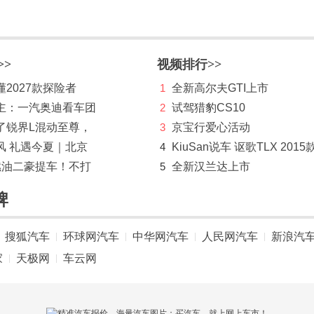
>>
视频排行>>
2027款探险者
1
全新高尔夫GTI上市
主：一汽奥迪看车团
2
试驾猎豹CS10
了锐界L混动至尊，
3
京宝行爱心活动
风 礼遇今夏｜北京
4
KiuSan说车 讴歌TLX 2015
燃油二豪提车！不打
5
全新汉兰达上市
牌
搜狐汽车
环球网汽车
中华网汽车
人民网汽车
新浪汽
|
|
|
|
家
天极网
车云网
|
|