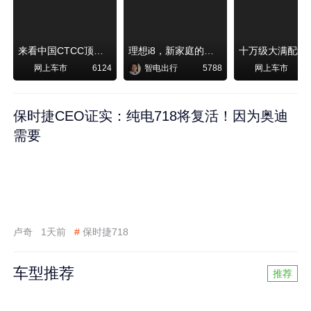
来看中国CTCC顶级赛事艾瑞泽8 pro赛车如何脱颖而出
理想i8，新家庭的刚需
网上车市
智电出行
网上车市
6124
5788
保时捷CEO证实：纯电718将复活！因为奥迪
需要
卢奇
1天前
#
保时捷718
车型推荐
推荐