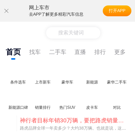
网上车市
打开APP
去APP了解更多精彩汽车信息
搜索关键词
首页
找车
二手车
直播
排行
更多
条件选车
上市新车
豪华车
新能源
豪华二手车
新能源口碑
销量排行
热门SUV
皮卡车
对比
神行者目标年销30万辆，要把路虎销量翻倍
路虎品牌全球一年卖多少？大约38万辆。也就是说，这个刚复活的新能源品牌，目标是干到路虎全球销量的八成。如果真能跑到30万辆，两者加起来就是68万辆——比现在路虎单独的数字，翻了接近一倍！说“再造一个路虎”，真不夸张。