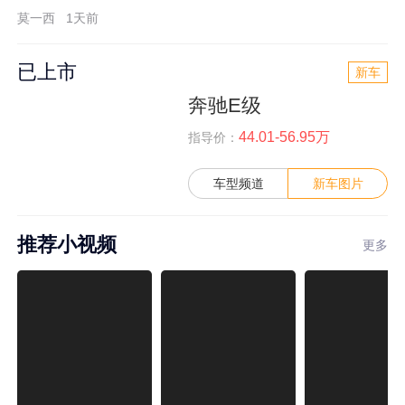
莫一西
1天前
已上市
新车
奔驰E级
44.01-56.95万
指导价：
车型频道
新车图片
推荐小视频
更多