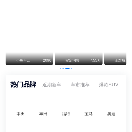
保时捷CEO证实：纯电718将复活！因为奥迪需要
保时捷新任CEO迈克尔·莱特斯最近接受德国《法兰克福汇报》采访，直接给纯电718项目吃了颗定心丸。之前外界传得沸沸扬扬，说这个项目可能推迟甚至取消，现在CEO亲自出面澄清：“关于电动718，我们已经得出结论，将会打造这款车型，因为这是经济上的最佳解决方案，也会是一款非常出色的汽车。”
神行者目标年销30万辆，要把路虎销量翻倍
路虎品牌全球一年卖多少？大约38万辆。也就是说，这个刚复活的新能源品牌，目标是干到路虎全球销量的八成。如果真能跑到30万辆，两者加起来就是68万辆——比现在路虎单独的数字，翻了接近一倍！说“再造一个路虎”，真不夸张。
78
小鱼不刹车
2096
安定洞察
7.55万
王煊煊的爱车日记
热门品牌
近期新车
车市推荐
爆款SUV
本田
丰田
福特
宝马
奥迪