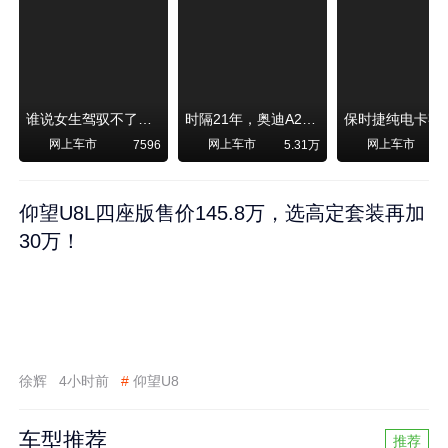
谁说女生驾驭不了大SUV？看我开问界M6驰骋坝上草原！
时隔21年，奥迪A2强势归来！
网上车市
网上车市
网上车市
7596
5.31万
1
仰望U8L四座版售价145.8万，选高定套装再加
30万！
徐辉
4小时前
#
仰望U8
车型推荐
推荐