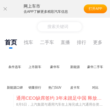
网上车市
打开APP
去APP了解更多精彩汽车信息
搜索关键词
首页
找车
二手车
直播
排行
更多
条件选车
上市新车
豪华车
新能源
豪华二手车
新能源口碑
销量排行
热门SUV
皮卡车
对比
通用CEO缺席签约 3年未踏足中国 释放反常信号
8月5日，上汽集团与通用汽车在上海完成上汽通用合资协议续约，合作周期一次性延长20年至2047年，这场关乎中美汽车标杆合资企业未来二十年走向的重磅签约仪式，备受全行业瞩目。