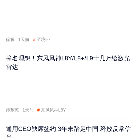
徐辉
1天前
#
至境E7
撞名理想！东风风神L8Y/L8+/L9十几万给激光
雷达
师梦琼
1天前
#
东风风神L8Y
通用CEO缺席签约 3年未踏足中国 释放反常信
号