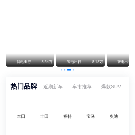
尊界V800 V680售价64.8-101.6万 1千万内最好的MPV
余承东刚刚把尊界V680和V800的正式售价亮出来了——64.8万起和76.6万起。对比预售时65-90万和80-120万的区间，起售价都往下调了一截，这个信号很明确：尊界想在百万级MPV市场尽快站稳脚跟。
通用CEO缺席签约 3年未踏足中国 释放反常信号
8月5日，上汽集团与通用汽车在上海完成上汽通用合资协议续约，合作周期一次性延长20年至2047年，这场关乎中美汽车标杆合资企业未来二十年走向的重磅签约仪式，备受全行业瞩目。
万
智电出行
8.54万
智电出行
8.18万
智电出行
热门品牌
近期新车
车市推荐
爆款SUV
本田
丰田
福特
宝马
奥迪