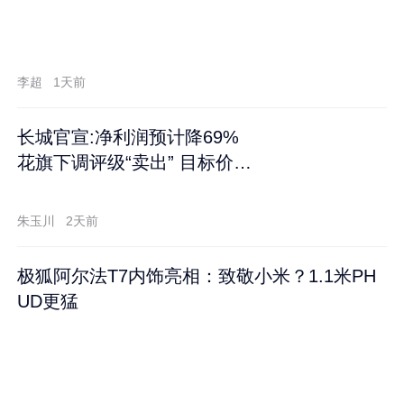
李超
1天前
长城官宣:净利润预计降69%
花旗下调评级“卖出” 目标价再
跌60%
朱玉川
2天前
极狐阿尔法T7内饰亮相：致敬小米？1.1米PH
UD更猛