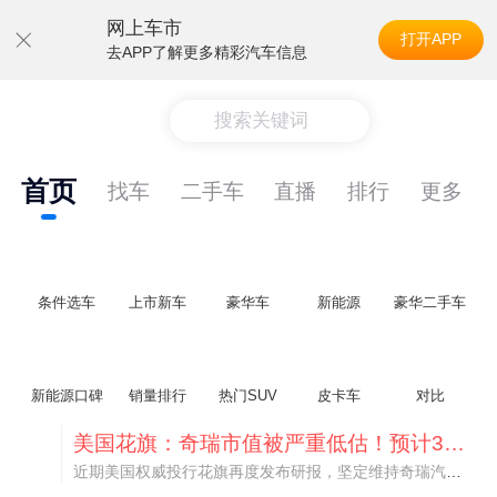
网上车市
打开APP
去APP了解更多精彩汽车信息
搜索关键词
首页
找车
二手车
直播
排行
更多
条件选车
上市新车
豪华车
新能源
豪华二手车
新能源口碑
销量排行
热门SUV
皮卡车
对比
美国花旗：奇瑞市值被严重低估！预计36港元/股
近期美国权威投行花旗再度发布研报，坚定维持奇瑞汽车（09973.HK）买入评级，将其合理目标价定格在36港元/股。对照公司最新25.46港元的二级市场现价，这一目标价意味着股价存在41.4%的可观上行空间，花旗直言，当前资本市场受短期市场情绪、国内车市价格战扰动，明显低估了奇瑞长期价值与全球化成长潜力。