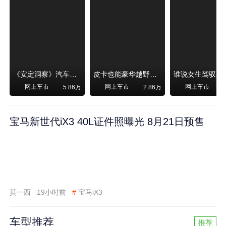
《安定洞察》汽车烧不烧油，和石油安全无关！
皮卡也能豪华越野！纵横F700上市，限时卖29.99万起
网上车市
网上车市
网上车市
5.86万
2.86万
宝马新世代iX3 40L证件照曝光 8月21日预售
莫一西
19小时前
#
宝马iX3
车型推荐
推荐