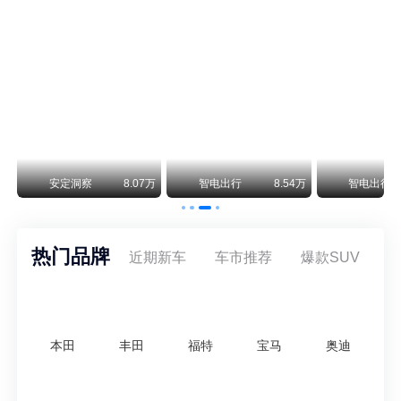
smart精灵2实拍：车长2米76轴距1米87，车重1.1吨
smart fortwo的纯电继任者终于有实车了。smart精灵2号出现在工信部最新一批申报目录中，外观和概念车几乎一模一样，量产还原度相当高。
美国花旗：奇瑞市值被严重低估！预计36港元/股
近期美国权威投行花旗再度发布研报，坚定维持奇瑞汽车（09973.HK）买入评级，将其合理目标价定格在36港元/股。对照公司最新25.46港元的二级市场现价，这一目标价意味着股价存在41.4%的可观上行空间，花旗直言，当前资本市场受短期市场情绪、国内车市价格战扰动，明显低估了奇瑞长期价值与全球化成长潜力。
万
安定洞察
8.07万
智电出行
8.54万
智电出行
热门品牌
近期新车
车市推荐
爆款SUV
本田
丰田
福特
宝马
奥迪