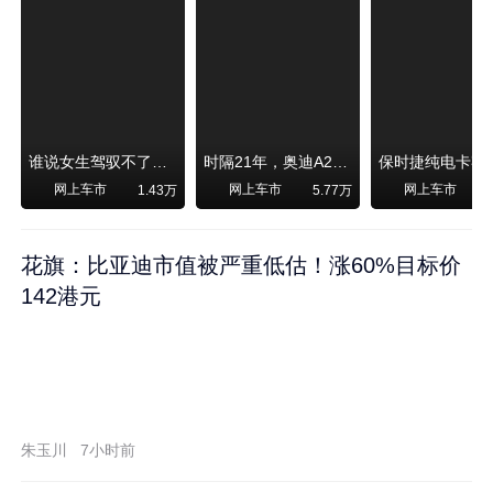
谁说女生驾驭不了大SUV？看我开问界M6驰骋坝上草原！
时隔21年，奥迪A2强势归来！
网上车市
网上车市
网上车市
1.43万
5.77万
1
花旗：比亚迪市值被严重低估！涨60%目标价
142港元
朱玉川
7小时前