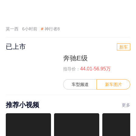
莫一西
6小时前
#
神行者8
已上市
新车
奔驰E级
44.01-56.95万
指导价：
车型频道
新车图片
推荐小视频
更多