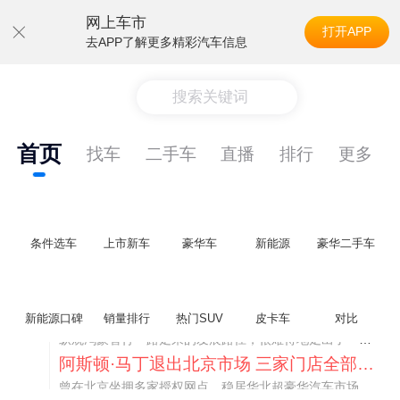
网上车市
打开APP
去APP了解更多精彩汽车信息
搜索关键词
首页
找车
二手车
直播
排行
更多
条件选车
上市新车
豪华车
新能源
豪华二手车
不要伤了余承东的心！不内卷价格的华为，弥足珍贵！
新能源口碑
销量排行
热门SUV
皮卡车
对比
纵观鸿蒙智行一路走来的发展路径，很难得地走出了一条和当下车市截然不同的道路：不靠降价走量、不参与低端价格厮杀，始终以技术迭代、架构创新、智能化体验升级、整车品质突破作为核心驱动力，稳步实现产品价值向上、品牌价格带稳步攀升。
阿斯顿·马丁退出北京市场 三家门店全部关闭
曾在北京坐拥多家授权网点、稳居华北超豪华汽车市场重要一席的阿斯顿·马丁，如今彻底走完了在北京新车零售的全部征程。