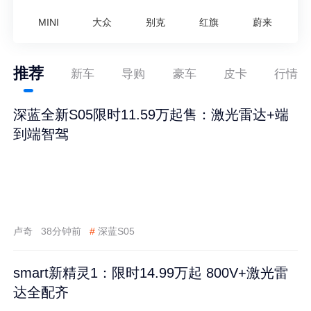
MINI
大众
别克
红旗
蔚来
推荐
新车
导购
豪车
皮卡
行情
深蓝全新S05限时11.59万起售：激光雷达+端
到端智驾
卢奇
38分钟前
#
深蓝S05
smart新精灵1：限时14.99万起 800V+激光雷
达全配齐