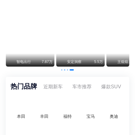
不要伤了余承东的心！不内卷价格的华为，弥足珍贵！
纵观鸿蒙智行一路走来的发展路径，很难得地走出了一条和当下车市截然不同的道路：不靠降价走量、不参与低端价格厮杀，始终以技术迭代、架构创新、智能化体验升级、整车品质突破作为核心驱动力，稳步实现产品价值向上、品牌价格带稳步攀升。
万
智电出行
7.87万
安定洞察
5.5万
王煊煊的爱车日记
热门品牌
近期新车
车市推荐
爆款SUV
本田
丰田
福特
宝马
奥迪