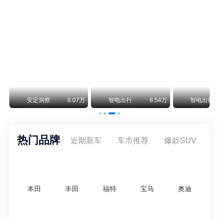
smart精灵2实拍：车长2米76轴距1米87，车重1.1吨
smart fortwo的纯电继任者终于有实车了。smart精灵2号出现在工信部最新一批申报目录中，外观和概念车几乎一模一样，量产还原度相当高。
阿维塔07L限时权益价21.99万起，张凌赫成首位车主
阿维塔07L今晚在杭州正式上市，全球品牌代言人张凌赫现场提车，成为这台车的第一位主人。三个版本：Elite纯电版22.99万，Max+后驱纯电版24.99万，Ultra三电机四驱版27.99万。
万
安定洞察
8.07万
智电出行
8.54万
智电出行
热门品牌
近期新车
车市推荐
爆款SUV
本田
丰田
福特
宝马
奥迪