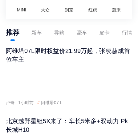
MINI
大众
别克
红旗
蔚来
推荐
新车
导购
豪车
皮卡
行情
阿维塔07L限时权益价21.99万起，张凌赫成首
位车主
卢奇
1小时前
#
阿维塔07 L
北京越野星钽5X来了：车长5米多+双动力 Pk
长城H10