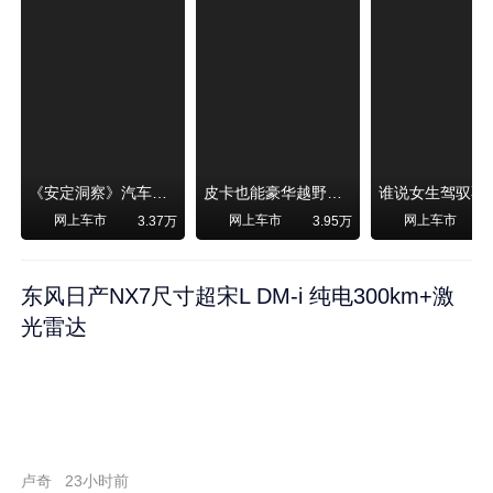
《安定洞察》汽车烧不烧油，和石油安全无关！
皮卡也能豪华越野！纵横F700上市，限时卖29.99万起
网上车市
网上车市
网上车市
3.37万
3.95万
东风日产NX7尺寸超宋L DM-i 纯电300km+激
光雷达
卢奇
23小时前