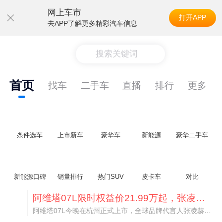
网上车市
打开APP
去APP了解更多精彩汽车信息
搜索关键词
首页
找车
二手车
直播
排行
更多
条件选车
上市新车
豪华车
新能源
豪华二手车
新能源口碑
销量排行
热门SUV
皮卡车
对比
阿维塔07L限时权益价21.99万起，张凌赫成首位车主
阿维塔07L今晚在杭州正式上市，全球品牌代言人张凌赫现场提车，成为这台车的第一位主人。三个版本：Elite纯电版22.99万，Max+后驱纯电版24.99万，Ultra三电机四驱版27.99万。