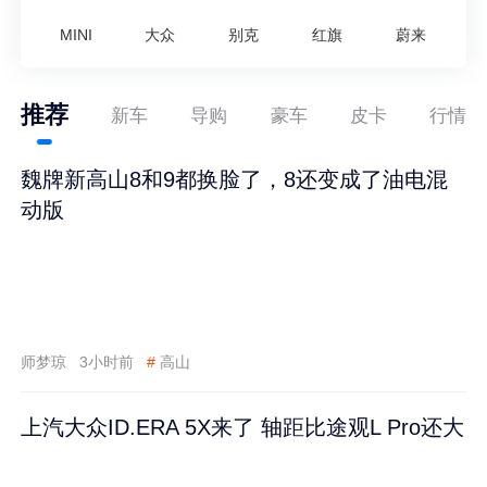
MINI
大众
别克
红旗
蔚来
推荐
新车
导购
豪车
皮卡
行情
魏牌新高山8和9都换脸了，8还变成了油电混
动版
师梦琼
3小时前
#
高山
上汽大众ID.ERA 5X来了 轴距比途观L Pro还大