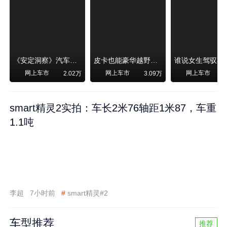
《安定洞察》汽车烧不烧油，和石油安全无关！
皮卡也能豪华越野！纵横F700上市，限时卖29.99万起
网上车市
网上车市
网上车市
2.02万
3.09万
smart精灵2实拍：车长2米76轴距1米87，车重
1.1吨
李超
7小时前
#
smart精灵#2
车型推荐
推荐