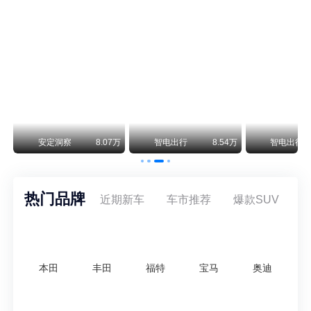
阿斯顿·马丁退出北京市场 三家门店全部关闭
曾在北京坐拥多家授权网点、稳居华北超豪华汽车市场重要一席的阿斯顿·马丁，如今彻底走完了在北京新车零售的全部征程。
不要伤了余承东的心！不内卷价格的华为，弥足珍贵！
纵观鸿蒙智行一路走来的发展路径，很难得地走出了一条和当下车市截然不同的道路：不靠降价走量、不参与低端价格厮杀，始终以技术迭代、架构创新、智能化体验升级、整车品质突破作为核心驱动力，稳步实现产品价值向上、品牌价格带稳步攀升。
万
安定洞察
8.07万
智电出行
8.54万
智电出行
热门品牌
近期新车
车市推荐
爆款SUV
本田
丰田
福特
宝马
奥迪