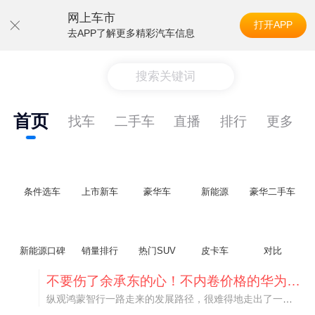
网上车市
打开APP
去APP了解更多精彩汽车信息
搜索关键词
首页
找车
二手车
直播
排行
更多
条件选车
上市新车
豪华车
新能源
豪华二手车
新能源口碑
销量排行
热门SUV
皮卡车
对比
不要伤了余承东的心！不内卷价格的华为，弥足珍贵！
纵观鸿蒙智行一路走来的发展路径，很难得地走出了一条和当下车市截然不同的道路：不靠降价走量、不参与低端价格厮杀，始终以技术迭代、架构创新、智能化体验升级、整车品质突破作为核心驱动力，稳步实现产品价值向上、品牌价格带稳步攀升。