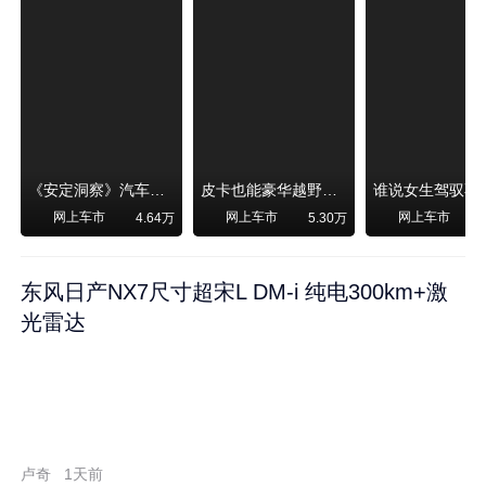
《安定洞察》汽车烧不烧油，和石油安全无关！
皮卡也能豪华越野！纵横F700上市，限时卖29.99万起
网上车市
网上车市
网上车市
4.64万
5.30万
东风日产NX7尺寸超宋L DM-i 纯电300km+激
光雷达
卢奇
1天前