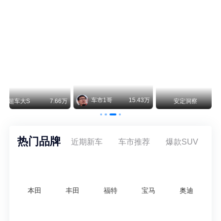
保时捷CEO证实：纯电718将复活！因为奥迪需要
保时捷新任CEO迈克尔·莱特斯最近接受德国《法兰克福汇报》采访，直接给纯电718项目吃了颗定心丸。之前外界传得沸沸扬扬，说这个项目可能推迟甚至取消，现在CEO亲自出面澄清：“关于电动718，我们已经得出结论，将会打造这款车型，因为这是经济上的最佳解决方案，也会是一款非常出色的汽车。”
阿维塔07L限时权益价21.99万起，张凌赫成首位车主
阿维塔07L今晚在杭州正式上市，全球品牌代言人张凌赫现场提车，成为这台车的第一位主人。三个版本：Elite纯电版22.99万，Max+后驱纯电版24.99万，Ultra三电机四驱版27.99万。
万
安定洞察
8.07万
智电出行
8.54万
智电出行
热门品牌
近期新车
车市推荐
爆款SUV
本田
丰田
福特
宝马
奥迪