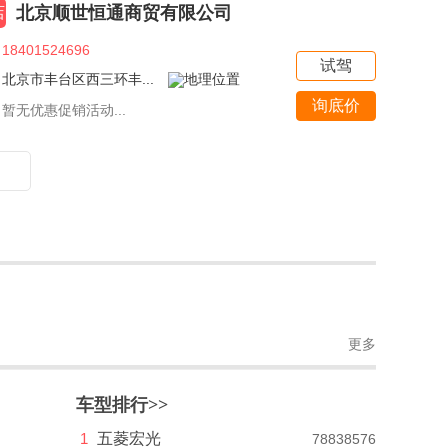
北京顺世恒通商贸有限公司
店
18401524696
试驾
北京市丰台区西三环丰...
询底价
暂无优惠促销活动...
更多
车型排行>>
1
五菱宏光
78838576