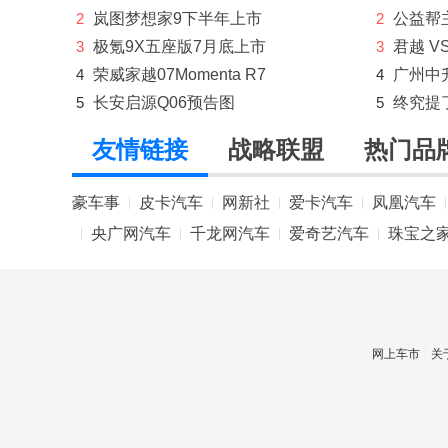
2
岚图梦想家9下半年上市
2
公益帮
Mansory
3
极氪9X五座版7月底上市
3
君越 V
玛莎拉蒂
4
荣威家越07Momenta R7
4
广州中
5
长安启源Q06预告图
5
终究提
马自达
友情链接
战略联盟
热门品
猛士
名爵
豪车事
皮卡汽车
网新社
爱卡汽车
凤凰汽车
|
|
|
|
|
MINI
央广网汽车
千龙网汽车
爱奇艺汽车
珠宝之
|
|
|
|
N
哪吒汽车
O
网上车市
关
欧拉
P