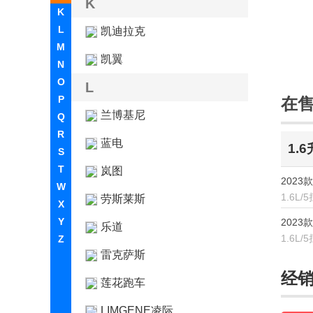
K
K
L
凯迪拉克
M
凯翼
N
O
L
P
在
兰博基尼
Q
R
蓝电
1.
S
T
岚图
2023
W
1.6L/
劳斯莱斯
X
Y
2023
乐道
1.6L/
Z
雷克萨斯
经
莲花跑车
LIMGENE凌际