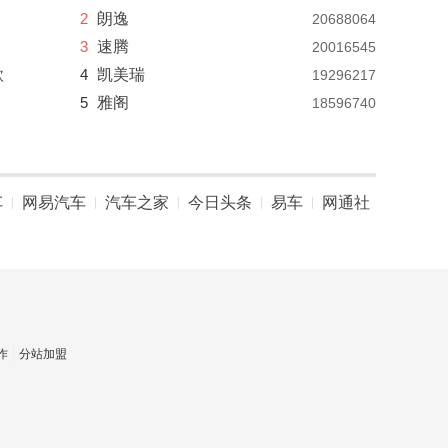
2
朗逸
20688064
3
速腾
20016545
款
4
凯美瑞
19296217
5
雅阁
18596740
车
网易汽车
汽车之家
今日头条
易车
网通社
|
|
|
|
|
作
分站加盟