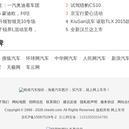
主：一汽奥迪看车团
2
试驾猎豹CS10
S 蒙迪欧，纠结
3
京宝行爱心活动
升领智领克10专场
4
KiuSan说车 讴歌TLX 2015
了锐界L混动至尊，
5
全新汉兰达上市
牌
搜狐汽车
环球网汽车
中华网汽车
人民网汽车
新浪汽
|
|
|
|
家
天极网
车云网
|
|
于我们
网站地图
招聘信息
联系我们
建议反馈
隐私权声明
服务协议
网站合
Copyright © 1999 -
2026 cheshi.com. All Rights Reserved. 版权所有 网上车市
京ICP备15067519号-2
京公网安备：11010502034780