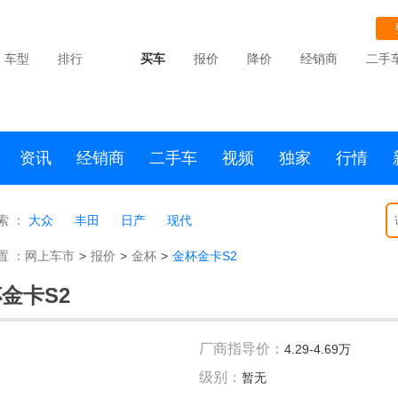
车型
排行
买车
报价
降价
经销商
二手
资讯
经销商
二手车
视频
独家
行情
索 ：
大众
丰田
日产
现代
置 ：
网上车市
>
报价
>
金杯
>
金杯金卡S2
金卡S2
厂商指导价：
4.29-4.69万
级别：
暂无