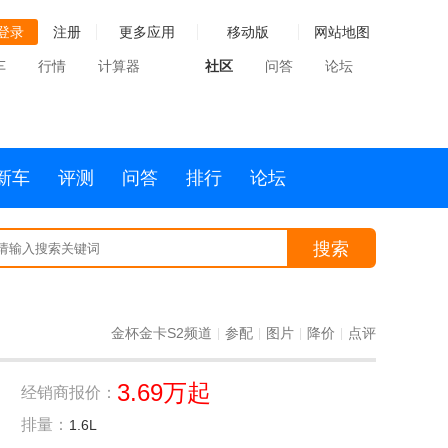
登录
注册
更多应用
移动版
网站地图
车
行情
计算器
社区
问答
论坛
新车
评测
问答
排行
论坛
搜索
金杯金卡S2频道
参配
图片
降价
点评
|
|
|
|
3.69万起
经销商报价：
排量：
1.6L