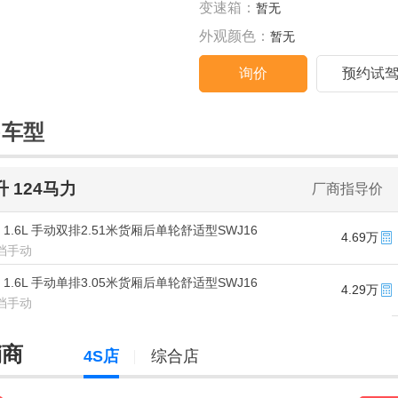
变速箱：
暂无
外观颜色：
暂无
询价
预约试
售车型
6升 124马力
厂商指导价
款 1.6L 手动双排2.51米货厢后单轮舒适型SWJ16
4.69万
5挡手动
款 1.6L 手动单排3.05米货厢后单轮舒适型SWJ16
4.29万
5挡手动
销商
4S店
综合店