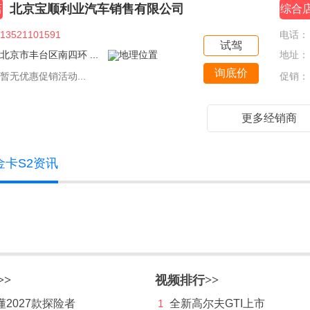
北京宝顺利业汽车销售有限公司
店
综合
13521101591
电话：
试驾
北京市丰台区南四环 ...
地址：
询底价
暂无优惠促销活动...
促销：
更多经销商
金卡S2资讯
>>
视频排行>>
2027款探险者
1
全新高尔夫GTI上市