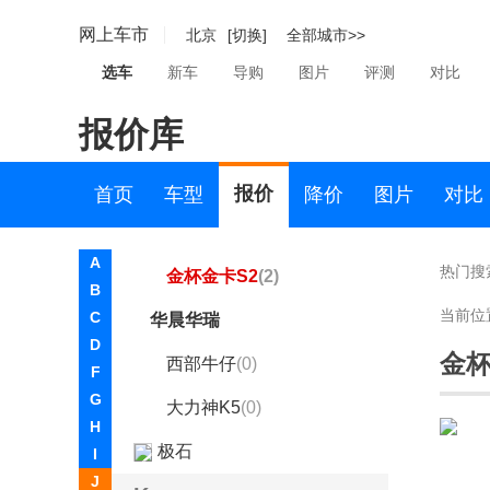
华晨鑫源
网上车市
北京
[切换]
全部城市>>
海狮X30L
(0)
选车
新车
导购
图片
评测
对比
鑫源T50EV
(0)
报价库
鑫卡T50 PLUS
(0)
鑫卡T52 PLUS
(0)
报价
首页
车型
降价
图片
对比
金海狮
(0)
A
热门搜
金杯金卡S2
(2)
B
当前位
C
华晨华瑞
D
金杯
西部牛仔
(0)
F
G
大力神K5
(0)
H
极石
I
J