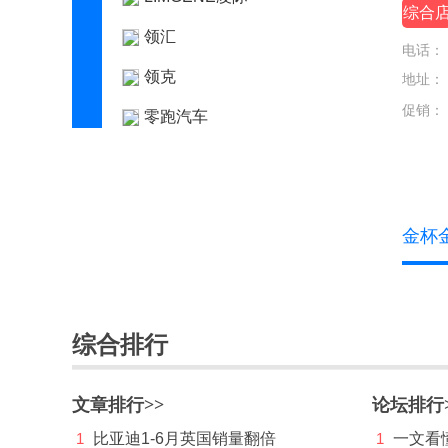
综合
领汇
电话：
领克
地址：
促销：
零跑汽车
灵悉
理念
金杯
林肯
理想
路虎
综合排行
LUMMA
M
文章排行>>
论坛排行
迈凯伦
1
比亚迪1-6月英国销量翻倍
1
一文看懂