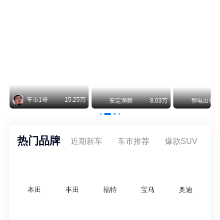
阿斯顿·马丁退出北京市场 三家门店全部关闭
曾在北京坐拥多家授权网点、稳居华北超豪华汽车市场重要一席的阿斯顿·马丁，如今彻底走完了在北京新车零售的全部征程。
不要伤了余承东的心！不内卷价格的华为，弥足珍贵！
纵观鸿蒙智行一路走来的发展路径，很难得地走出了一条和当下车市截然不同的道路：不靠降价走量、不参与低端价格厮杀，始终以技术迭代、架构创新、智能化体验升级、整车品质突破作为核心驱动力，稳步实现产品价值向上、品牌价格带稳步攀升。
3万
智电出行
8.54万
智电出行
8.18万
智电出行
热门品牌
近期新车
车市推荐
爆款SUV
本田
丰田
福特
宝马
奥迪