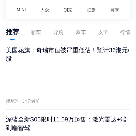
MINI
大众
别克
红旗
蔚来
推荐
新车
导购
豪车
皮卡
行情
美国花旗：奇瑞市值被严重低估！预计36港元/
股
师梦琼
34分钟前
深蓝全新S05限时11.59万起售：激光雷达+端
到端智驾