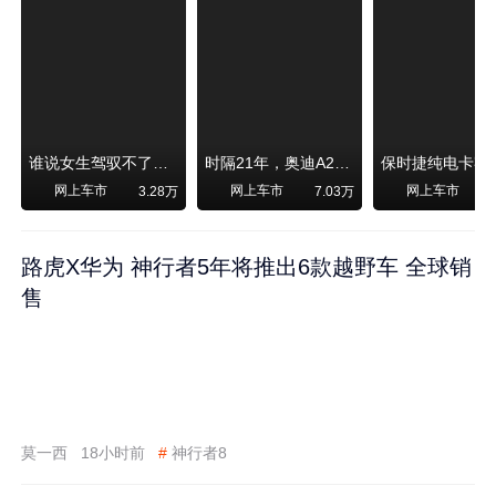
谁说女生驾驭不了大SUV？看我开问界M6驰骋坝上草原！
时隔21年，奥迪A2强势归来！
网上车市
网上车市
网上车市
3.28万
7.03万
1
路虎X华为 神行者5年将推出6款越野车 全球销
售
莫一西
18小时前
#
神行者8