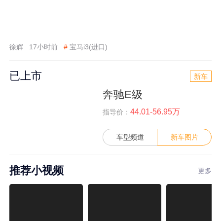
徐辉
17小时前
#
宝马i3(进口)
已上市
新车
奔驰E级
44.01-56.95万
指导价：
车型频道
新车图片
推荐小视频
更多