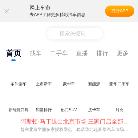
网上车市
打开APP
去APP了解更多精彩汽车信息
搜索关键词
首页
找车
二手车
直播
排行
更多
条件选车
上市新车
豪华车
新能源
豪华二手车
新能源口碑
销量排行
热门SUV
皮卡车
对比
不要伤了余承东的心！不内卷价格的华为，弥足珍贵！
纵观鸿蒙智行一路走来的发展路径，很难得地走出了一条和当下车市截然不同的道路：不靠降价走量、不参与低端价格厮杀，始终以技术迭代、架构创新、智能化体验升级、整车品质突破作为核心驱动力，稳步实现产品价值向上、品牌价格带稳步攀升。