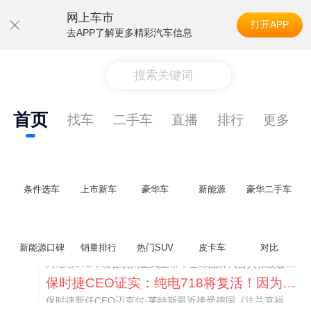
网上车市
打开APP
去APP了解更多精彩汽车信息
搜索关键词
首页
找车
二手车
直播
排行
更多
条件选车
上市新车
豪华车
新能源
豪华二手车
阿维塔07L限时权益价21.99万起，张凌赫成首位车主
新能源口碑
销量排行
热门SUV
皮卡车
对比
阿维塔07L今晚在杭州正式上市，全球品牌代言人张凌赫现场提车，成为这台车的第一位主人。三个版本：Elite纯电版22.99万，Max+后驱纯电版24.99万，Ultra三电机四驱版27.99万。
保时捷CEO证实：纯电718将复活！因为奥迪需要
保时捷新任CEO迈克尔·莱特斯最近接受德国《法兰克福汇报》采访，直接给纯电718项目吃了颗定心丸。之前外界传得沸沸扬扬，说这个项目可能推迟甚至取消，现在CEO亲自出面澄清：“关于电动718，我们已经得出结论，将会打造这款车型，因为这是经济上的最佳解决方案，也会是一款非常出色的汽车。”