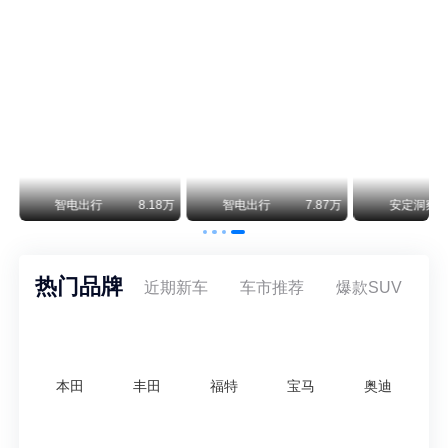
阿维塔07L限时权益价21.99万起，张凌赫成首位车主
阿维塔07L今晚在杭州正式上市，全球品牌代言人张凌赫现场提车，成为这台车的第一位主人。三个版本：Elite纯电版22.99万，Max+后驱纯电版24.99万，Ultra三电机四驱版27.99万。
万
智电出行
8.18万
智电出行
7.87万
安定洞察
热门品牌
近期新车
车市推荐
爆款SUV
本田
丰田
福特
宝马
奥迪