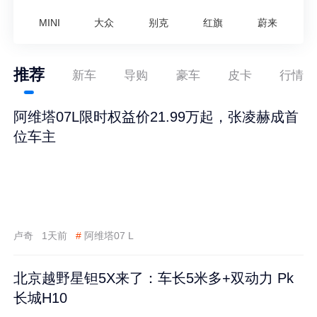
MINI
大众
别克
红旗
蔚来
推荐
新车
导购
豪车
皮卡
行情
阿维塔07L限时权益价21.99万起，张凌赫成首
位车主
卢奇
1天前
#
阿维塔07 L
北京越野星钽5X来了：车长5米多+双动力 Pk
长城H10