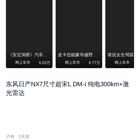
《安定洞察》汽车烧不烧油，和石油安全无关！
皮卡也能豪华越野！纵横F700上市，限时卖29.99万起
网上车市
网上车市
网上车市
6.03万
6.77万
东风日产NX7尺寸超宋L DM-i 纯电300km+激
光雷达
卢奇
2天前