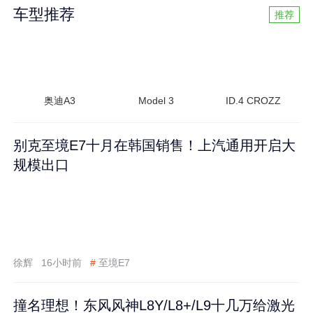
车型推荐
推荐
奥迪A3
Model 3
ID.4 CROZZ
别克至境E7十月在韩国销售！上汽通用开启大
规模出口
徐辉
16小时前
#
至境E7
撞名理想！东风风神L8Y/L8+/L9十几万给激光