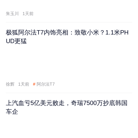
跌60%
朱玉川
1天前
极狐阿尔法T7内饰亮相：致敬小米？1.1米PH
UD更猛
徐辉
1天前
#
阿尔法T7
上汽血亏5亿美元败走，奇瑞7500万抄底韩国
车企