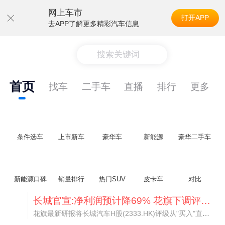
网上车市
打开APP
去APP了解更多精彩汽车信息
搜索关键词
首页
找车
二手车
直播
排行
更多
条件选车
上市新车
豪华车
新能源
豪华二手车
新能源口碑
销量排行
热门SUV
皮卡车
对比
长城官宣:净利润预计降69% 花旗下调评级“卖出” 目标价再跌60%
花旗最新研报将长城汽车H股(2333.HK)评级从"买入"直接下调两级至"沽售",目标价从14.80港元大幅砍至7.30港元,较7月14日收盘价8.70港元还有约16%的下行空间。A股(601633.SS)方面虽维持"沽售"评级不变,但目标价同样从13.10元人民币腰斩至6.40元,较当前15.03元的股价意味着高达57%的潜在跌幅。这是一份相当罕见的"双杀"评级动作。