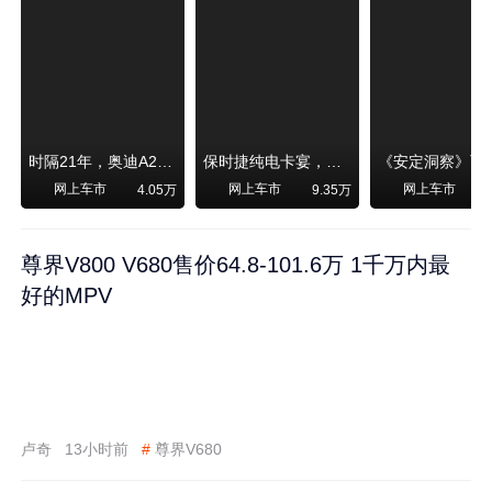
时隔21年，奥迪A2强势归来！
保时捷纯电卡宴，跑赛道！比超级跑车性能还强，动力、刹车竟然没有热衰减
网上车市
网上车市
网上车市
4.05万
9.35万
尊界V800 V680售价64.8-101.6万 1千万内最
好的MPV
卢奇
13小时前
#
尊界V680