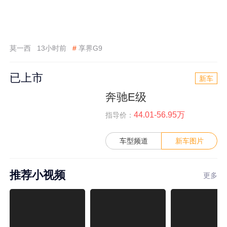
莫一西
13小时前
#
享界G9
已上市
新车
奔驰E级
44.01-56.95万
指导价：
车型频道
新车图片
推荐小视频
更多