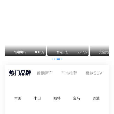
李安定：用笔撬开家轿禁区第一人
1978年底，十一届三中全会刚闭幕，改革开放起步，李安定进入新华社国内部工业组作记者。从事轻纺、机械，航空、兵器等“硬核”赛道的报道，以优异的业绩1994年获评高级记者。其后历任新华社国内部编委、经济新闻采访室主任，负责宏观经济及领导人重要活动的报道。
长城官宣:净利润预计降69% 花旗下调评级“卖出” 目标价再跌60%
花旗最新研报将长城汽车H股(2333.HK)评级从"买入"直接下调两级至"沽售",目标价从14.80港元大幅砍至7.30港元,较7月14日收盘价8.70港元还有约16%的下行空间。A股(601633.SS)方面虽维持"沽售"评级不变,但目标价同样从13.10元人民币腰斩至6.40元,较当前15.03元的股价意味着高达57%的潜在跌幅。这是一份相当罕见的"双杀"评级动作。
万
智电出行
8.18万
智电出行
7.87万
安定洞察
热门品牌
近期新车
车市推荐
爆款SUV
本田
丰田
福特
宝马
奥迪