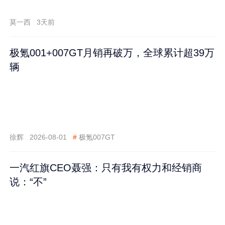
莫一西
3天前
极氪001+007GT月销再破万，全球累计超39万
辆
徐辉
2026-08-01
#
极氪007GT
一汽红旗CEO聂强：只有我有权力和经销商
说：“不”