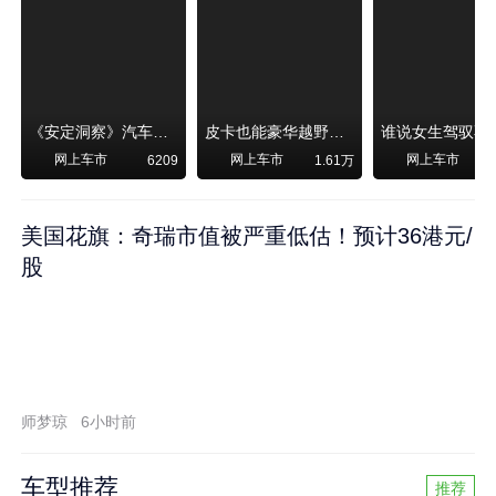
《安定洞察》汽车烧不烧油，和石油安全无关！
皮卡也能豪华越野！纵横F700上市，限时卖29.99万起
网上车市
网上车市
网上车市
6209
1.61万
美国花旗：奇瑞市值被严重低估！预计36港元/
股
师梦琼
6小时前
车型推荐
推荐