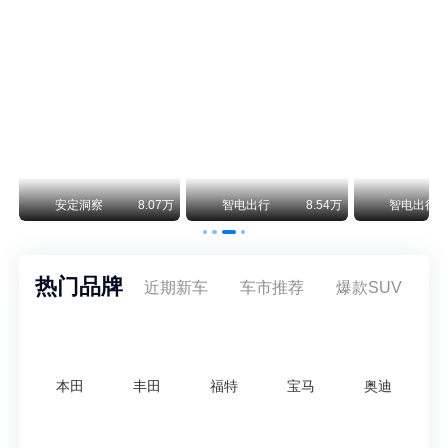
阿斯顿·马丁退出北京市场 三家门店全部关闭
曾在北京坐拥多家授权网点、稳居华北超豪华汽车市场重要一席的阿斯顿·马丁，如今彻底走完了在北京新车零售的全部征程。
不要伤了余承东的心！不内卷价格的华为，弥足珍贵！
纵观鸿蒙智行一路走来的发展路径，很难得地走出了一条和当下车市截然不同的道路：不靠降价走量、不参与低端价格厮杀，始终以技术迭代、架构创新、智能化体验升级、整车品质突破作为核心驱动力，稳步实现产品价值向上、品牌价格带稳步攀升。
万
安定洞察
8.07万
智电出行
8.54万
智电出行
热门品牌
近期新车
车市推荐
爆款SUV
本田
丰田
福特
宝马
奥迪