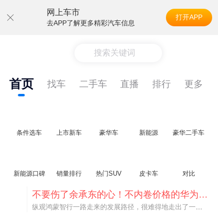
网上车市
打开APP
去APP了解更多精彩汽车信息
搜索关键词
首页
找车
二手车
直播
排行
更多
条件选车
上市新车
豪华车
新能源
豪华二手车
新能源口碑
销量排行
热门SUV
皮卡车
对比
不要伤了余承东的心！不内卷价格的华为，弥足珍贵！
纵观鸿蒙智行一路走来的发展路径，很难得地走出了一条和当下车市截然不同的道路：不靠降价走量、不参与低端价格厮杀，始终以技术迭代、架构创新、智能化体验升级、整车品质突破作为核心驱动力，稳步实现产品价值向上、品牌价格带稳步攀升。