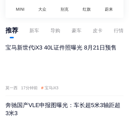
MINI
大众
别克
红旗
蔚来
推荐
新车
导购
豪车
皮卡
行情
宝马新世代iX3 40L证件照曝光 8月21日预售
莫一西
17分钟前
#
宝马iX3
奔驰国产VLE申报图曝光：车长超5米3轴距超
3米3