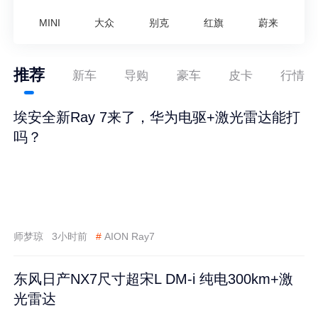
MINI
大众
别克
红旗
蔚来
推荐
新车
导购
豪车
皮卡
行情
埃安全新Ray 7来了，华为电驱+激光雷达能打
吗？
师梦琼
3小时前
#
AION Ray7
东风日产NX7尺寸超宋L DM-i 纯电300km+激
光雷达