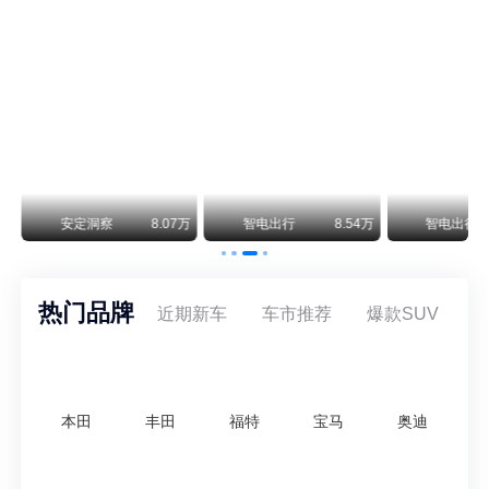
smart精灵2实拍：车长2米76轴距1米87，车重1.1吨
smart fortwo的纯电继任者终于有实车了。smart精灵2号出现在工信部最新一批申报目录中，外观和概念车几乎一模一样，量产还原度相当高。
美国花旗：奇瑞市值被严重低估！预计36港元/股
近期美国权威投行花旗再度发布研报，坚定维持奇瑞汽车（09973.HK）买入评级，将其合理目标价定格在36港元/股。对照公司最新25.46港元的二级市场现价，这一目标价意味着股价存在41.4%的可观上行空间，花旗直言，当前资本市场受短期市场情绪、国内车市价格战扰动，明显低估了奇瑞长期价值与全球化成长潜力。
万
安定洞察
8.07万
智电出行
8.54万
智电出行
热门品牌
近期新车
车市推荐
爆款SUV
本田
丰田
福特
宝马
奥迪