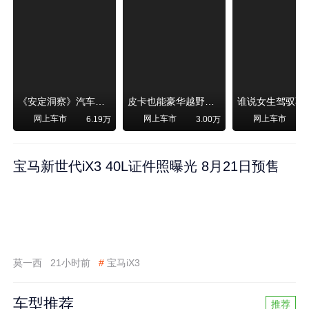
《安定洞察》汽车烧不烧油，和石油安全无关！
皮卡也能豪华越野！纵横F700上市，限时卖29.99万起
网上车市
网上车市
网上车市
6.19万
3.00万
宝马新世代iX3 40L证件照曝光 8月21日预售
莫一西
21小时前
#
宝马iX3
车型推荐
推荐