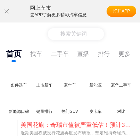
网上车市
打开APP
去APP了解更多精彩汽车信息
搜索关键词
首页
找车
二手车
直播
排行
更多
条件选车
上市新车
豪华车
新能源
豪华二手车
新能源口碑
销量排行
热门SUV
皮卡车
对比
美国花旗：奇瑞市值被严重低估！预计36港元/股
近期美国权威投行花旗再度发布研报，坚定维持奇瑞汽车（09973.HK）买入评级，将其合理目标价定格在36港元/股。对照公司最新25.46港元的二级市场现价，这一目标价意味着股价存在41.4%的可观上行空间，花旗直言，当前资本市场受短期市场情绪、国内车市价格战扰动，明显低估了奇瑞长期价值与全球化成长潜力。