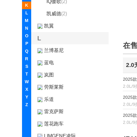
IQ傲歌
(2)
K
L
凯威德
(2)
M
凯翼
N
O
L
P
在
兰博基尼
Q
R
蓝电
2.
S
T
岚图
2025
W
2.0L
劳斯莱斯
X
Y
2025
乐道
2.0L
Z
雷克萨斯
2025
2.0L
莲花跑车
LIMGENE凌际