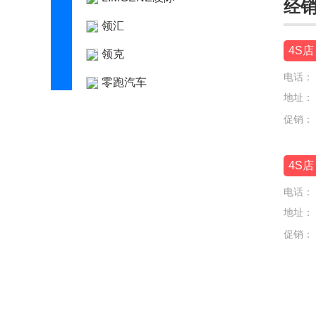
经
领汇
4S店
领克
电话：
零跑汽车
地址：
灵悉
促销：
理念
4S店
林肯
电话：
理想
地址：
路虎
促销：
LUMMA
M
迈凯伦