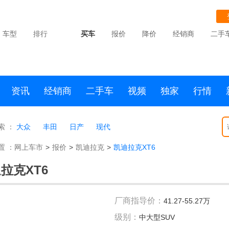
车型
排行
买车
报价
降价
经销商
二手
资讯
经销商
二手车
视频
独家
行情
索 ：
大众
丰田
日产
现代
置 ：
网上车市
>
报价
>
凯迪拉克
>
凯迪拉克XT6
拉克XT6
厂商指导价：
41.27-55.27万
级别：
中大型SUV