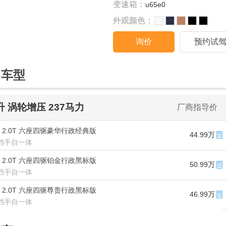
变速箱：
u65e0
外观颜色：
询价
预约试
售车型
0升 涡轮增压 237马力
厂商指导价
款 2.0T 六座四驱豪华行政经典版
44.99万
/9挡手自一体
款 2.0T 六座四驱铂金行政黑标版
50.99万
/9挡手自一体
款 2.0T 六座四驱尊贵行政黑标版
46.99万
/9挡手自一体