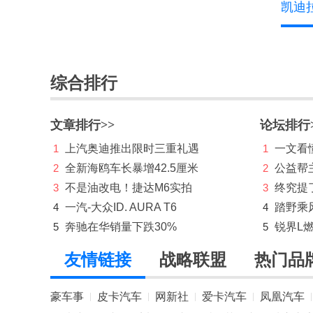
凯迪
Mansory
玛莎拉蒂
马自达
综合排行
猛士
文章排行>>
论坛排行
名爵
1
上汽奥迪推出限时三重礼遇
1
一文看懂
MINI
2
全新海鸥车长暴增42.5厘米
2
公益帮
N
3
不是油改电！捷达M6实拍
3
终究提
4
一汽-大众ID. AURA T6
4
踏野乘
哪吒汽车
5
奔驰在华销量下跌30%
5
锐界L
O
友情链接
战略联盟
热门品
欧拉
豪车事
皮卡汽车
网新社
爱卡汽车
凤凰汽车
|
|
|
|
|
P