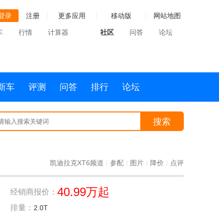
登录
注册
更多应用
移动版
网站地图
车
行情
计算器
社区
问答
论坛
新车
评测
问答
排行
论坛
搜索
凯迪拉克XT6频道
参配
图片
降价
点评
|
|
|
|
40.99万起
经销商报价：
排量：
2.0T