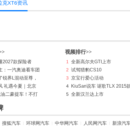
拉克XT6资讯
>>
视频排行>>
2027款探险者
1
全新高尔夫GTI上市
主：一汽奥迪看车团
2
试驾猎豹CS10
了锐界L混动至尊，
3
京宝行爱心活动
风 礼遇今夏｜北京
4
KiuSan说车 讴歌TLX 2015
燃油二豪提车！不打
5
全新汉兰达上市
牌
搜狐汽车
环球网汽车
中华网汽车
人民网汽车
新浪汽
|
|
|
|