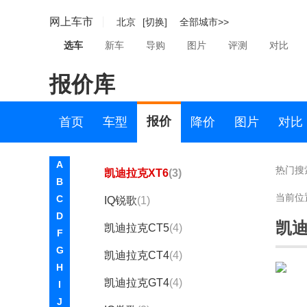
K
网上车市
北京
[切换]
全部城市>>
凯迪拉克
选车
新车
导购
图片
评测
对比
凯迪拉克(国产)
报价库
凯迪拉克CT6
(3)
凯迪拉克XT5
(5)
报价
首页
车型
降价
图片
对比
凯迪拉克XT4
(6)
A
热门搜
凯迪拉克XT6
(3)
B
当前位
C
IQ锐歌
(1)
D
凯迪
凯迪拉克CT5
(4)
F
G
凯迪拉克CT4
(4)
H
凯迪拉克GT4
(4)
I
J