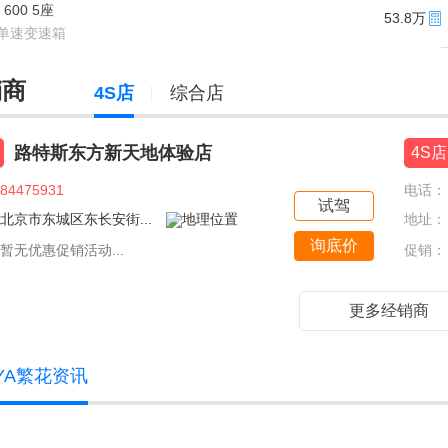
 600 5座
53.8万
单速变速箱
销商
4S店
综合店
路特斯东方新天地体验店
4S店
84475931
电话：
试驾
北京市东城区东长安街...
地址：
询底价
暂无优惠促销活动...
促销：
更多经销商
YA繁花资讯