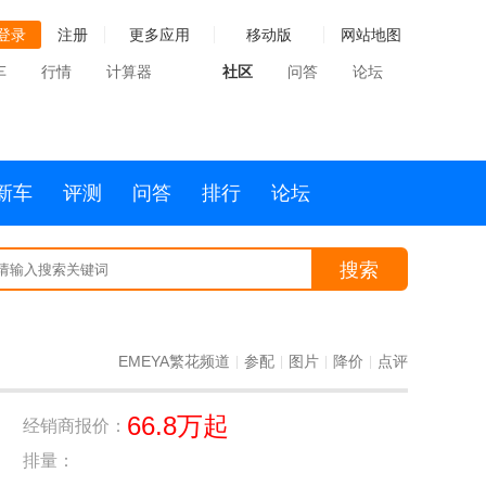
登录
注册
更多应用
移动版
网站地图
车
行情
计算器
社区
问答
论坛
新车
评测
问答
排行
论坛
搜索
EMEYA繁花频道
参配
图片
降价
点评
|
|
|
|
66.8万起
经销商报价：
排量：