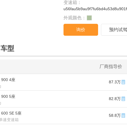
变速箱：
u56fau5b9au9f7fu6bd4u53d8u901
外观颜色：
询价
预约试
售车型
厂商指导价
 900 4座
87.3万
动
 900 5座
82.8万
动
 600 SE 5座
58.8万
单速变速箱