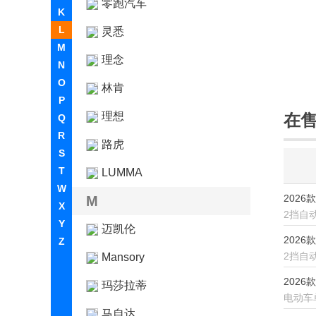
零跑汽车
K
L
灵悉
M
理念
N
O
林肯
P
理想
在
Q
R
路虎
S
T
LUMMA
W
2026款
M
X
2挡自
Y
迈凯伦
2026款
Z
2挡自
Mansory
2026款
玛莎拉蒂
电动车
马自达