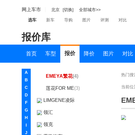
雷克萨斯
网上车市
北京
[切换]
全部城市>>
莲花跑车
选车
新车
导购
图片
评测
对比
莲花跑车
报价库
Evija
(1)
Emira
(2)
报价
首页
车型
降价
图片
对比
ELETRE
(4)
A
热门搜
EMEYA繁花
(4)
B
当前位
C
莲花FOR ME
(3)
D
EM
LIMGENE凌际
F
G
领汇
H
领克
I
J