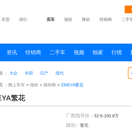
车型
排行
买车
报价
降价
经销商
二手
资讯
经销商
二手车
视频
独家
行情
索 ：
大众
丰田
日产
现代
置 ：
网上车市
>
报价
>
路特斯
>
EMEYA繁花
EYA繁花
厂商指导价：
52.8-100.8万
级别：
暂无