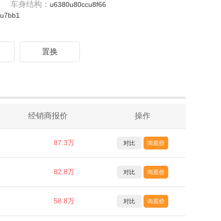
车身结构：
u6380u80ccu8f66
fu7bb1
驾
置换
经销商报价
操作
87.3万
对比
询底价
82.8万
对比
询底价
58.8万
对比
询底价