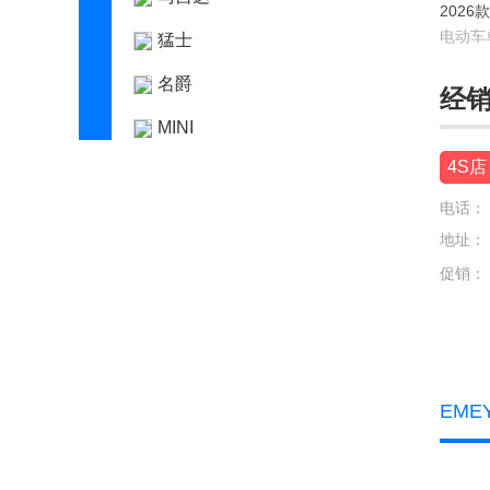
2026款
电动车
猛士
名爵
经
MINI
4S店
N
电话：
哪吒汽车
地址：
O
促销：
欧拉
P
Polestar极星
EME
Q
启辰