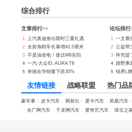
启境
综合排行
奇鲁汽车
文章排行>>
论坛排行
庆铃汽车
1
上汽奥迪推出限时三重礼遇
1
一文看懂
奇瑞
2
全新海鸥车长暴增42.5厘米
2
公益帮
3
不是油改电！捷达M6实拍
3
终究提
奇瑞新能源
4
一汽-大众ID. AURA T6
4
踏野乘
起亚
5
奔驰在华销量下跌30%
5
锐界L
R
友情链接
战略联盟
热门品
RAM
豪车事
皮卡汽车
网新社
爱卡汽车
凤凰汽车
|
|
|
|
|
日产
央广网汽车
千龙网汽车
爱奇艺汽车
珠宝之
|
|
|
|
荣威
瑞驰汽车