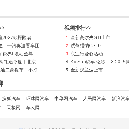
>>
视频排行>>
2027款探险者
1
全新高尔夫GTI上市
主：一汽奥迪看车团
2
试驾猎豹CS10
了锐界L混动至尊，
3
京宝行爱心活动
风 礼遇今夏｜北京
4
KiuSan说车 讴歌TLX 2015
燃油二豪提车！不打
5
全新汉兰达上市
牌
搜狐汽车
环球网汽车
中华网汽车
人民网汽车
新浪汽
|
|
|
|
家
天极网
车云网
|
|