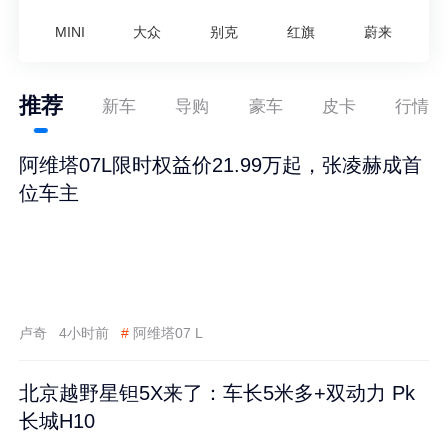
MINI
大众
别克
红旗
蔚来
推荐
新车
导购
豪车
皮卡
行情
阿维塔07L限时权益价21.99万起，张凌赫成首
位车主
卢奇
4小时前
#
阿维塔07 L
北京越野星钽5X来了：车长5米多+双动力 Pk
长城H10