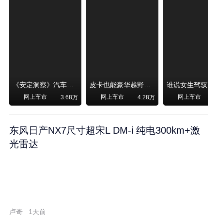
《安定洞察》汽车烧不烧油，和石油安全无关！
皮卡也能豪华越野！纵横F700上市，限时卖29.99万起
网上车市
网上车市
网上车市
3.68万
4.28万
东风日产NX7尺寸超宋L DM-i 纯电300km+激
光雷达
卢奇
1天前