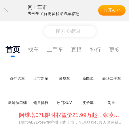
网上车市
打开APP
去APP了解更多精彩汽车信息
搜索关键词
首页
找车
二手车
直播
排行
更多
条件选车
上市新车
豪华车
新能源
豪华二手车
新能源口碑
销量排行
热门SUV
皮卡车
对比
阿维塔07L限时权益价21.99万起，张凌赫成首位车主
阿维塔07L今晚在杭州正式上市，全球品牌代言人张凌赫现场提车，成为这台车的第一位主人。三个版本：Elite纯电版22.99万，Max+后驱纯电版24.99万，Ultra三电机四驱版27.99万。