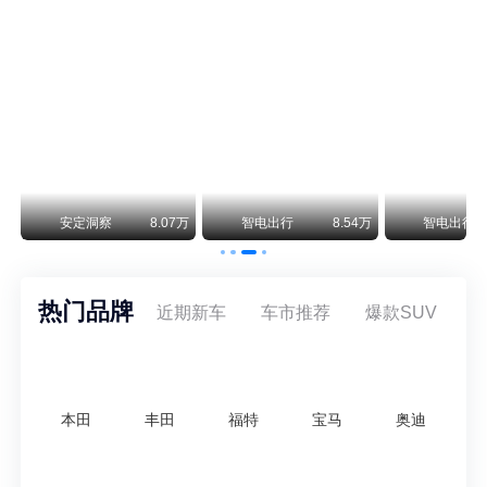
保时捷CEO证实：纯电718将复活！因为奥迪需要
保时捷新任CEO迈克尔·莱特斯最近接受德国《法兰克福汇报》采访，直接给纯电718项目吃了颗定心丸。之前外界传得沸沸扬扬，说这个项目可能推迟甚至取消，现在CEO亲自出面澄清：“关于电动718，我们已经得出结论，将会打造这款车型，因为这是经济上的最佳解决方案，也会是一款非常出色的汽车。”
阿维塔07L限时权益价21.99万起，张凌赫成首位车主
阿维塔07L今晚在杭州正式上市，全球品牌代言人张凌赫现场提车，成为这台车的第一位主人。三个版本：Elite纯电版22.99万，Max+后驱纯电版24.99万，Ultra三电机四驱版27.99万。
万
安定洞察
8.07万
智电出行
8.54万
智电出行
热门品牌
近期新车
车市推荐
爆款SUV
本田
丰田
福特
宝马
奥迪