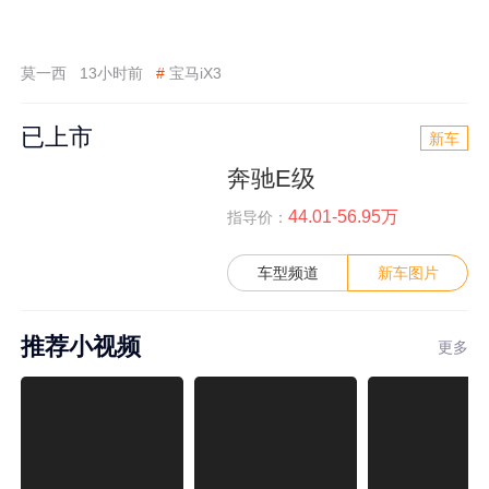
莫一西
13小时前
#
宝马iX3
已上市
新车
奔驰E级
44.01-56.95万
指导价：
车型频道
新车图片
推荐小视频
更多