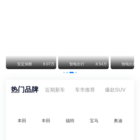
阿斯顿·马丁退出北京市场 三家门店全部关闭
曾在北京坐拥多家授权网点、稳居华北超豪华汽车市场重要一席的阿斯顿·马丁，如今彻底走完了在北京新车零售的全部征程。
不要伤了余承东的心！不内卷价格的华为，弥足珍贵！
纵观鸿蒙智行一路走来的发展路径，很难得地走出了一条和当下车市截然不同的道路：不靠降价走量、不参与低端价格厮杀，始终以技术迭代、架构创新、智能化体验升级、整车品质突破作为核心驱动力，稳步实现产品价值向上、品牌价格带稳步攀升。
万
安定洞察
8.07万
智电出行
8.54万
智电出行
热门品牌
近期新车
车市推荐
爆款SUV
本田
丰田
福特
宝马
奥迪