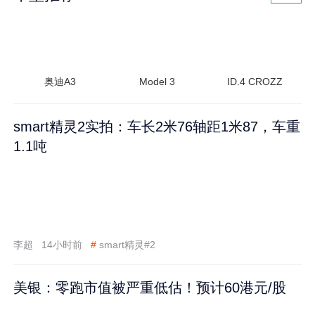
奥迪A3
Model 3
ID.4 CROZZ
smart精灵2实拍：车长2米76轴距1米87，车重
1.1吨
李超
14小时前
#
smart精灵#2
美银：零跑市值被严重低估！预计60港元/股