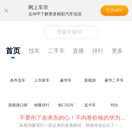
网上车市
打开APP
去APP了解更多精彩汽车信息
搜索关键词
首页
找车
二手车
直播
排行
更多
条件选车
上市新车
豪华车
新能源
豪华二手车
新能源口碑
销量排行
热门SUV
皮卡车
对比
不要伤了余承东的心！不内卷价格的华为，弥足珍贵！
纵观鸿蒙智行一路走来的发展路径，很难得地走出了一条和当下车市截然不同的道路：不靠降价走量、不参与低端价格厮杀，始终以技术迭代、架构创新、智能化体验升级、整车品质突破作为核心驱动力，稳步实现产品价值向上、品牌价格带稳步攀升。