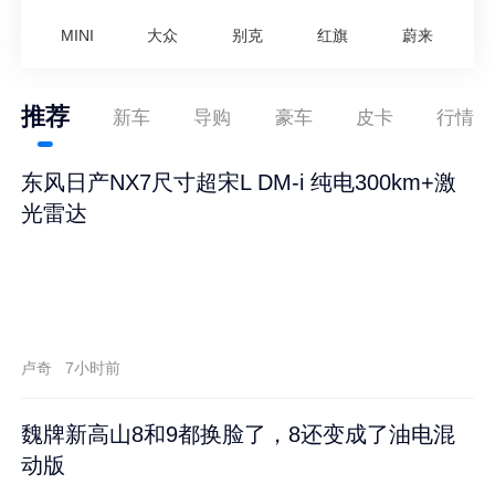
MINI
大众
别克
红旗
蔚来
推荐
新车
导购
豪车
皮卡
行情
东风日产NX7尺寸超宋L DM-i 纯电300km+激
光雷达
卢奇
7小时前
魏牌新高山8和9都换脸了，8还变成了油电混
动版