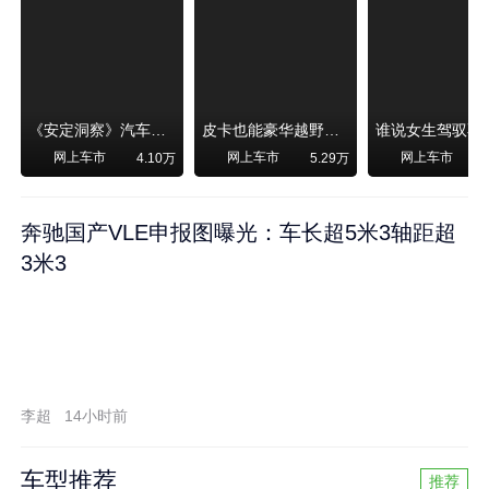
《安定洞察》汽车烧不烧油，和石油安全无关！
皮卡也能豪华越野！纵横F700上市，限时卖29.99万起
网上车市
网上车市
网上车市
4.10万
5.29万
奔驰国产VLE申报图曝光：车长超5米3轴距超
3米3
李超
14小时前
车型推荐
推荐