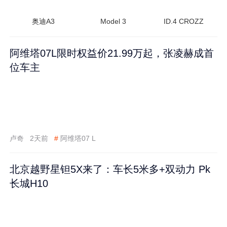
奥迪A3
Model 3
ID.4 CROZZ
阿维塔07L限时权益价21.99万起，张凌赫成首
位车主
卢奇
2天前
#
阿维塔07 L
北京越野星钽5X来了：车长5米多+双动力 Pk
长城H10