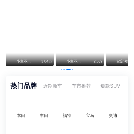
保时捷CEO证实：纯电718将复活！因为奥迪需要
保时捷新任CEO迈克尔·莱特斯最近接受德国《法兰克福汇报》采访，直接给纯电718项目吃了颗定心丸。之前外界传得沸沸扬扬，说这个项目可能推迟甚至取消，现在CEO亲自出面澄清：“关于电动718，我们已经得出结论，将会打造这款车型，因为这是经济上的最佳解决方案，也会是一款非常出色的汽车。”
神行者目标年销30万辆，要把路虎销量翻倍
路虎品牌全球一年卖多少？大约38万辆。也就是说，这个刚复活的新能源品牌，目标是干到路虎全球销量的八成。如果真能跑到30万辆，两者加起来就是68万辆——比现在路虎单独的数字，翻了接近一倍！说“再造一个路虎”，真不夸张。
万
小鱼不刹车
3.04万
小鱼不刹车
2.5万
安定洞察
热门品牌
近期新车
车市推荐
爆款SUV
本田
丰田
福特
宝马
奥迪