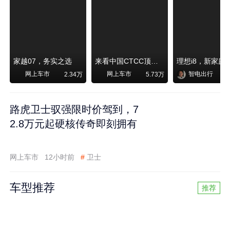
家越07，务实之选
来看中国CTCC顶级赛事艾瑞泽8 pro赛车如何脱颖而出
网上车市
网上车市
智电出行
2.34万
5.73万
路虎卫士驭强限时价驾到，7
2.8万元起硬核传奇即刻拥有
网上车市
12小时前
#
卫士
车型推荐
推荐