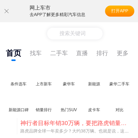
网上车市
打开APP
去APP了解更多精彩汽车信息
搜索关键词
首页
找车
二手车
直播
排行
更多
条件选车
上市新车
豪华车
新能源
豪华二手车
新能源口碑
销量排行
热门SUV
皮卡车
对比
神行者目标年销30万辆，要把路虎销量翻倍
路虎品牌全球一年卖多少？大约38万辆。也就是说，这个刚复活的新能源品牌，目标是干到路虎全球销量的八成。如果真能跑到30万辆，两者加起来就是68万辆——比现在路虎单独的数字，翻了接近一倍！说“再造一个路虎”，真不夸张。