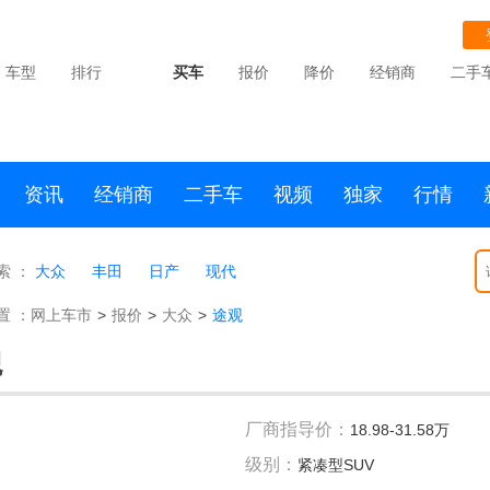
车型
排行
买车
报价
降价
经销商
二手
资讯
经销商
二手车
视频
独家
行情
索 ：
大众
丰田
日产
现代
置 ：
网上车市
>
报价
>
大众
>
途观
观
厂商指导价：
18.98-31.58万
级别：
紧凑型SUV