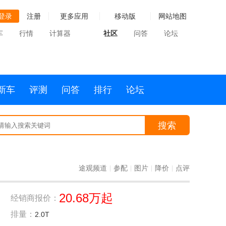
登录
注册
更多应用
移动版
网站地图
车
行情
计算器
社区
问答
论坛
新车
评测
问答
排行
论坛
搜索
途观频道
参配
图片
降价
点评
|
|
|
|
20.68万起
经销商报价：
排量：
2.0T