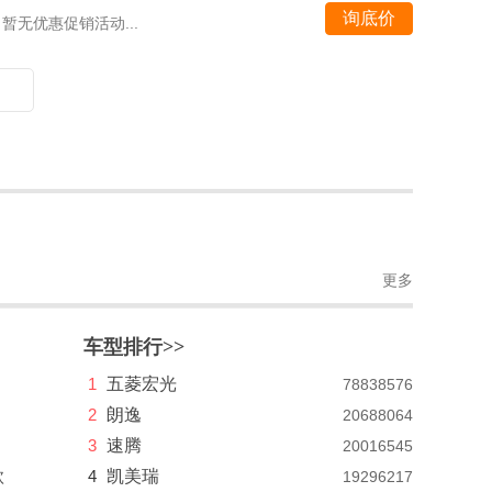
询底价
暂无优惠促销活动...
更多
车型排行>>
1
五菱宏光
78838576
2
朗逸
20688064
3
速腾
20016545
款
4
凯美瑞
19296217