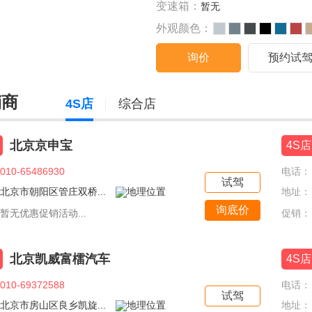
变速箱：
暂无
外观颜色：
询价
预约试
销商
4S店
综合店
北京京申宝
4S店
010-65486930
电话：
试驾
北京市朝阳区管庄双桥...
地址：
询底价
暂无优惠促销活动...
促销：
北京凯威富檑汽车
4S店
010-69372588
电话：
试驾
北京市房山区良乡凯旋...
地址：