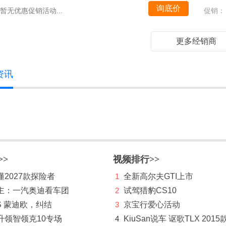
询底价
暂无优惠促销活动...
促销：
更多经销商
资讯
>>
视频排行>>
2027款探险者
1
全新高尔夫GTI上市
主：一汽奥迪看车团
2
试驾猎豹CS10
S 蒙迪欧，纠结
3
京宝行爱心活动
升领智领克10专场
4
KiuSan说车 讴歌TLX 2015