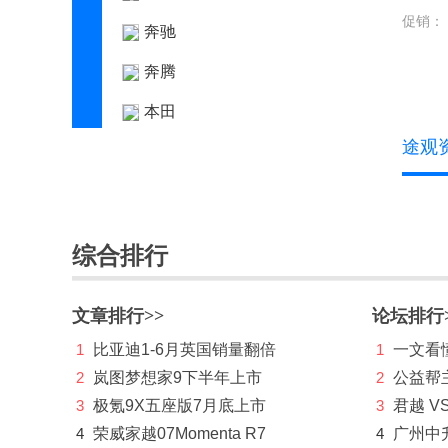
促销：
奔驰
奔腾
本田
途观
标致
别克
宾利
综合排行
比亚迪
博速
文章排行>>
论坛排行
1
比亚迪1-6月英国销量翻倍
C
1
一文看懂
2
岚图梦想家9下半年上市
2
公益帮
长安凯程
3
极氪9X五座版7月底上市
3
君越 V
长安欧尚
4
荣威家越07Momenta R7
4
广州中