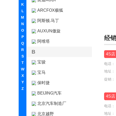
K
ARCFOX极狐
L
M
阿斯顿.马丁
N
O
AUXUN傲旋
经
P
阿维塔
Q
R
B
4S店
S
宝骏
T
电话：
W
地址：
宝马
X
促销：
Y
保时捷
Z
BEIJING汽车
4S店
北京汽车制造厂
电话：
地址：
北京越野