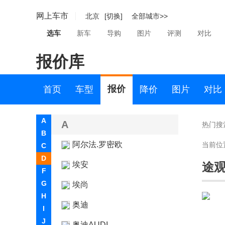
网上车市
北京
[切换]
全部城市>>
选车
新车
导购
图片
评测
对比
报价库
报价
首页
车型
降价
图片
对比
A
A
热门搜
B
阿尔法.罗密欧
当前位
C
D
埃安
途
F
G
埃尚
H
奥迪
I
J
奥迪AUDI