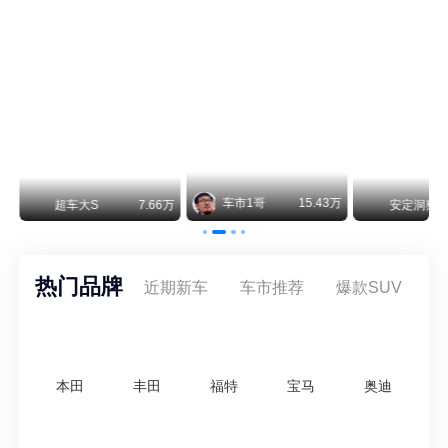
阿斯顿·马丁退出北京市场 三家门店全部关闭
曾在北京坐拥多家授权网点、稳居华北超豪华汽车市场重要一席的阿斯顿·马丁，如今彻底走完了在北京新车零售的全部征程。
不要伤了余承东的心！不内卷价格的华为，弥足珍贵！
纵观鸿蒙智行一路走来的发展路径，很难得地走出了一条和当下车市截然不同的道路：不靠降价走量、不参与低端价格厮杀，始终以技术迭代、架构创新、智能化体验升级、整车品质突破作为核心驱动力，稳步实现产品价值向上、品牌价格带稳步攀升。
万
安定洞察
8.07万
智电出行
8.54万
智电出行
热门品牌
近期新车
车市推荐
爆款SUV
本田
丰田
福特
宝马
奥迪