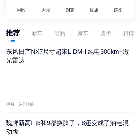
MINI
大众
别克
红旗
蔚来
推荐
新车
导购
豪车
皮卡
行情
东风日产NX7尺寸超宋L DM-i 纯电300km+激
光雷达
卢奇
5小时前
魏牌新高山8和9都换脸了，8还变成了油电混
动版