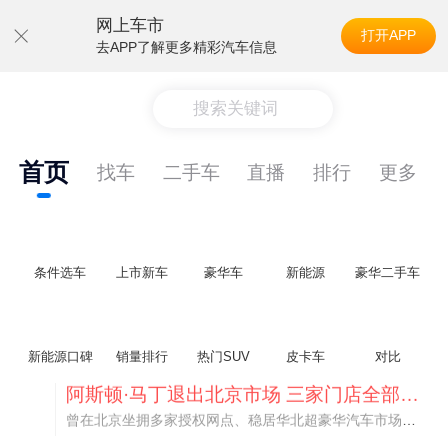
网上车市
打开APP
去APP了解更多精彩汽车信息
搜索关键词
首页
找车
二手车
直播
排行
更多
条件选车
上市新车
豪华车
新能源
豪华二手车
新能源口碑
销量排行
热门SUV
皮卡车
对比
不要伤了余承东的心！不内卷价格的华为，弥足珍贵！
纵观鸿蒙智行一路走来的发展路径，很难得地走出了一条和当下车市截然不同的道路：不靠降价走量、不参与低端价格厮杀，始终以技术迭代、架构创新、智能化体验升级、整车品质突破作为核心驱动力，稳步实现产品价值向上、品牌价格带稳步攀升。