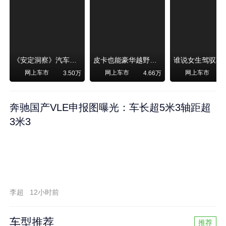
《安定洞察》汽车烧不烧油，和石油安全无关！
皮卡也能豪华越野！纵横F700上市，限时卖29.99万起
网上车市
网上车市
网上车市
3.50万
4.66万
奔驰国产VLE申报图曝光：车长超5米3轴距超
3米3
李超
12小时前
车型推荐
推荐