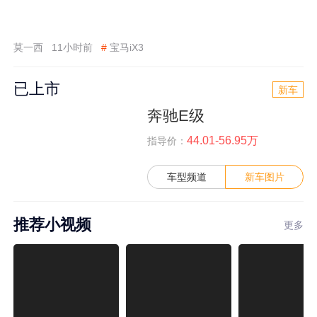
莫一西
11小时前
#
宝马iX3
已上市
新车
奔驰E级
44.01-56.95万
指导价：
车型频道
新车图片
推荐小视频
更多