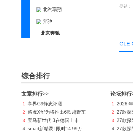
促销：
北汽瑞翔
奔驰
北京奔驰
GLE
奔驰E级
(31)
奔驰C级
(7)
奔驰GLA
(6)
综合排行
奔驰GLC
(12)
奔驰C级新能源
(2)
文章排行>>
论坛排行
1
享界G9静态评测
1
2026
奔驰A级
(2)
2
路虎X华为将推出6款越野车
2
27款
奔驰E级新能源
(4)
3
宝马新世代i3在德国上市
3
27款
奔驰A级AMG
(3)
4
smart新精灵1限时14.99万
4
27款探