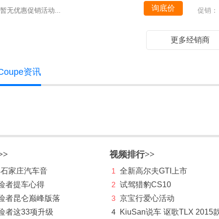
询底价
暂无优惠促销活动...
促销：
更多经销商
 Coupe资讯
>>
视频排行>>
 年石家庄汽车音
1
全新高尔夫GTI上市
探险者提车心得
2
试驾猎豹CS10
探险者昆仑巅峰版落
3
京宝行爱心活动
险者这33项升级
4
KiuSan说车 讴歌TLX 2015