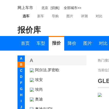
网上车市
北京
[切换]
全部城市>>
选车
新车
导购
图片
评测
对比
报价库
报价
首页
车型
降价
图片
对比
A
A
热门搜
B
阿尔法.罗密欧
当前位
C
D
埃安
GLE
F
G
埃尚
H
奥迪
I
J
奥迪AUDI