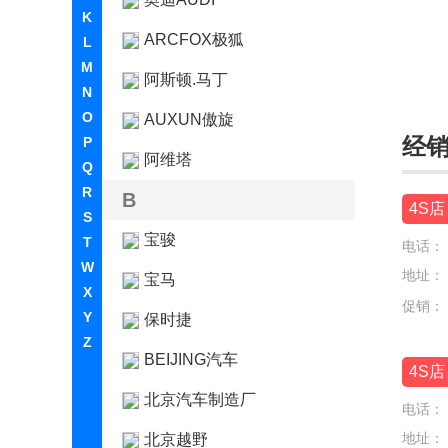
K
ARCFOX极狐
L
M
阿斯顿.马丁
N
O
AUXUN傲旋
经
P
阿维塔
Q
R
B
4S店
S
宝骏
T
电话：
W
地址：
宝马
X
促销：
Y
保时捷
Z
BEIJING汽车
4S店
北京汽车制造厂
电话：
地址：
北京越野