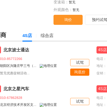
变速箱：
暂无
外观颜色：
暂无
询价
预约试
销商
4S店
综合店
北京波士通达
4S店
010-85772266
电话：
试驾
朝阳区兴隆庄甲三号（...
地址：
询底价
暂无优惠促销活动...
促销：
北京之星汽车
4S店
010-67862828
电话：
试驾
北京经济技术开发区文...
地址：