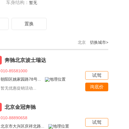
车身结构：
暂无
驾
置换
北京
切换城市>
奔驰北京波士瑞达
010-85581000
试驾
朝阳区姚家园路78号...
询底价
暂无优惠促销活动...
北京金冠奔驰
010-88890658
试驾
北京市大兴区庆祥北路...