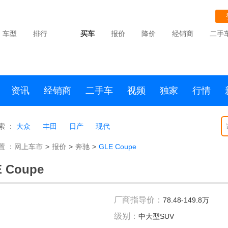
车型
排行
买车
报价
降价
经销商
二手
资讯
经销商
二手车
视频
独家
行情
索 ：
大众
丰田
日产
现代
置 ：
网上车市
>
报价
>
奔驰
>
GLE Coupe
 Coupe
厂商指导价：
78.48-149.8万
级别：
中大型SUV