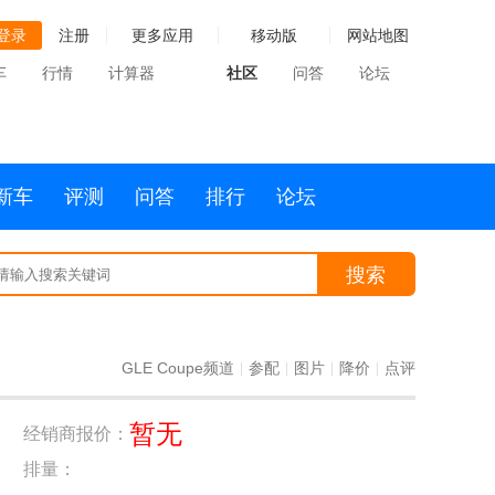
登录
注册
更多应用
移动版
网站地图
车
行情
计算器
社区
问答
论坛
新车
评测
问答
排行
论坛
搜索
GLE Coupe频道
参配
图片
降价
点评
|
|
|
|
暂无
经销商报价：
排量：