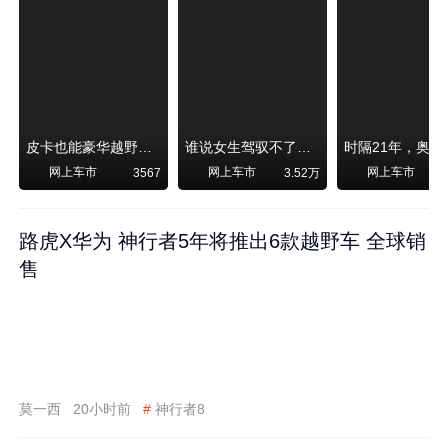
皮卡也能豪华越野！纵横F700上市，限时卖29.99万起
谁说女生驾驭不了大SUV？看我开问界M6驰骋坝上草原！
网上车市
网上车市
网上车市
3567
3.52万
路虎X华为 神行者5年将推出6款越野车 全球销
售
莫一西
20小时前
#
神行者8