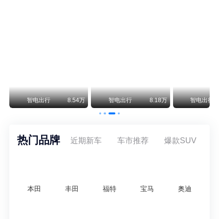
阿斯顿·马丁退出北京市场 三家门店全部关闭
曾在北京坐拥多家授权网点、稳居华北超豪华汽车市场重要一席的阿斯顿·马丁，如今彻底走完了在北京新车零售的全部征程。
不要伤了余承东的心！不内卷价格的华为，弥足珍贵！
纵观鸿蒙智行一路走来的发展路径，很难得地走出了一条和当下车市截然不同的道路：不靠降价走量、不参与低端价格厮杀，始终以技术迭代、架构创新、智能化体验升级、整车品质突破作为核心驱动力，稳步实现产品价值向上、品牌价格带稳步攀升。
万
智电出行
8.54万
智电出行
8.18万
智电出行
热门品牌
近期新车
车市推荐
爆款SUV
本田
丰田
福特
宝马
奥迪