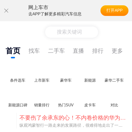
网上车市
打开APP
去APP了解更多精彩汽车信息
搜索关键词
首页
找车
二手车
直播
排行
更多
条件选车
上市新车
豪华车
新能源
豪华二手车
新能源口碑
销量排行
热门SUV
皮卡车
对比
不要伤了余承东的心！不内卷价格的华为，弥足珍贵！
纵观鸿蒙智行一路走来的发展路径，很难得地走出了一条和当下车市截然不同的道路：不靠降价走量、不参与低端价格厮杀，始终以技术迭代、架构创新、智能化体验升级、整车品质突破作为核心驱动力，稳步实现产品价值向上、品牌价格带稳步攀升。