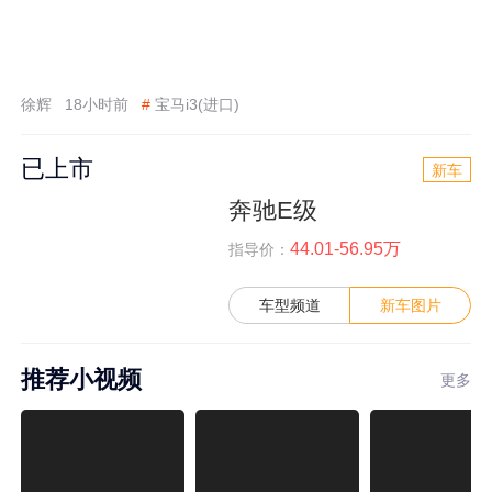
徐辉
18小时前
#
宝马i3(进口)
已上市
新车
奔驰E级
44.01-56.95万
指导价：
车型频道
新车图片
推荐小视频
更多