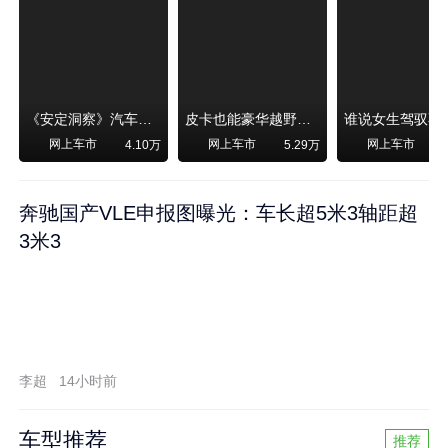
《安定洞察》汽车烧不烧油，和石油安全无关！
皮卡也能豪华越野！纵横F700上市，限时卖29.99万起
网上车市
网上车市
网上车市
4.10万
5.29万
奔驰国产VLE申报图曝光：车长超5米3轴距超
3米3
李超
14小时前
车型推荐
推荐