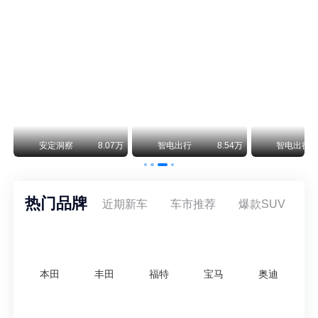
阿斯顿·马丁退出北京市场 三家门店全部关闭
曾在北京坐拥多家授权网点、稳居华北超豪华汽车市场重要一席的阿斯顿·马丁，如今彻底走完了在北京新车零售的全部征程。
不要伤了余承东的心！不内卷价格的华为，弥足珍贵！
纵观鸿蒙智行一路走来的发展路径，很难得地走出了一条和当下车市截然不同的道路：不靠降价走量、不参与低端价格厮杀，始终以技术迭代、架构创新、智能化体验升级、整车品质突破作为核心驱动力，稳步实现产品价值向上、品牌价格带稳步攀升。
万
安定洞察
8.07万
智电出行
8.54万
智电出行
热门品牌
近期新车
车市推荐
爆款SUV
本田
丰田
福特
宝马
奥迪