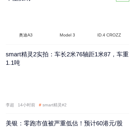
奥迪A3
Model 3
ID.4 CROZZ
smart精灵2实拍：车长2米76轴距1米87，车重
1.1吨
李超
14小时前
#
smart精灵#2
美银：零跑市值被严重低估！预计60港元/股