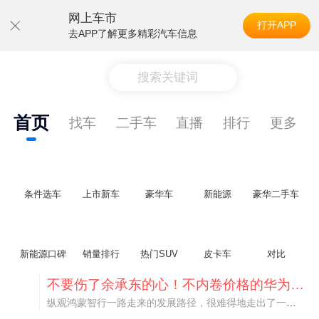
网上车市
打开APP
去APP了解更多精彩汽车信息
搜索关键词
首页
找车
二手车
直播
排行
更多
条件选车
上市新车
豪华车
新能源
豪华二手车
新能源口碑
销量排行
热门SUV
皮卡车
对比
不要伤了余承东的心！不内卷价格的华为，弥足珍贵！
纵观鸿蒙智行一路走来的发展路径，很难得地走出了一条和当下车市截然不同的道路：不靠降价走量、不参与低端价格厮杀，始终以技术迭代、架构创新、智能化体验升级、整车品质突破作为核心驱动力，稳步实现产品价值向上、品牌价格带稳步攀升。