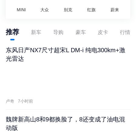
MINI
大众
别克
红旗
蔚来
推荐
新车
导购
豪车
皮卡
行情
东风日产NX7尺寸超宋L DM-i 纯电300km+激
光雷达
卢奇
7小时前
魏牌新高山8和9都换脸了，8还变成了油电混
动版