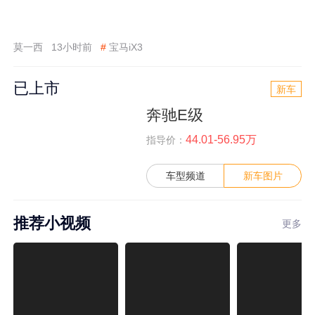
莫一西
13小时前
#
宝马iX3
已上市
新车
奔驰E级
44.01-56.95万
指导价：
车型频道
新车图片
推荐小视频
更多