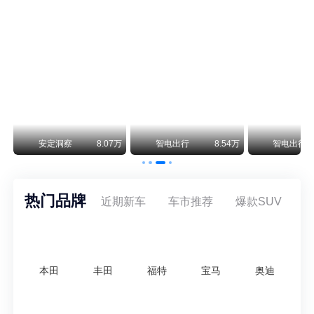
保时捷CEO证实：纯电718将复活！因为奥迪需要
保时捷新任CEO迈克尔·莱特斯最近接受德国《法兰克福汇报》采访，直接给纯电718项目吃了颗定心丸。之前外界传得沸沸扬扬，说这个项目可能推迟甚至取消，现在CEO亲自出面澄清：“关于电动718，我们已经得出结论，将会打造这款车型，因为这是经济上的最佳解决方案，也会是一款非常出色的汽车。”
阿维塔07L限时权益价21.99万起，张凌赫成首位车主
阿维塔07L今晚在杭州正式上市，全球品牌代言人张凌赫现场提车，成为这台车的第一位主人。三个版本：Elite纯电版22.99万，Max+后驱纯电版24.99万，Ultra三电机四驱版27.99万。
万
安定洞察
8.07万
智电出行
8.54万
智电出行
热门品牌
近期新车
车市推荐
爆款SUV
本田
丰田
福特
宝马
奥迪