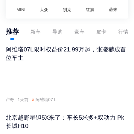
MINI
大众
别克
红旗
蔚来
推荐
新车
导购
豪车
皮卡
行情
阿维塔07L限时权益价21.99万起，张凌赫成首
位车主
卢奇
1天前
#
阿维塔07 L
北京越野星钽5X来了：车长5米多+双动力 Pk
长城H10