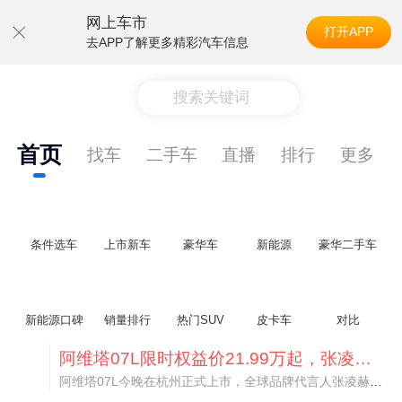
网上车市
打开APP
去APP了解更多精彩汽车信息
搜索关键词
首页
找车
二手车
直播
排行
更多
条件选车
上市新车
豪华车
新能源
豪华二手车
新能源口碑
销量排行
热门SUV
皮卡车
对比
阿维塔07L限时权益价21.99万起，张凌赫成首位车主
阿维塔07L今晚在杭州正式上市，全球品牌代言人张凌赫现场提车，成为这台车的第一位主人。三个版本：Elite纯电版22.99万，Max+后驱纯电版24.99万，Ultra三电机四驱版27.99万。