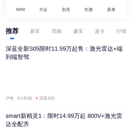
MINI
大众
别克
红旗
蔚来
推荐
新车
导购
豪车
皮卡
行情
深蓝全新S05限时11.59万起售：激光雷达+端
到端智驾
卢奇
5小时前
#
深蓝S05
smart新精灵1：限时14.99万起 800V+激光雷
达全配齐