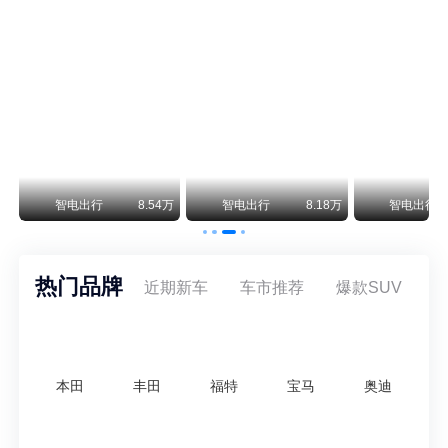
阿斯顿·马丁退出北京市场 三家门店全部关闭
曾在北京坐拥多家授权网点、稳居华北超豪华汽车市场重要一席的阿斯顿·马丁，如今彻底走完了在北京新车零售的全部征程。
不要伤了余承东的心！不内卷价格的华为，弥足珍贵！
纵观鸿蒙智行一路走来的发展路径，很难得地走出了一条和当下车市截然不同的道路：不靠降价走量、不参与低端价格厮杀，始终以技术迭代、架构创新、智能化体验升级、整车品质突破作为核心驱动力，稳步实现产品价值向上、品牌价格带稳步攀升。
万
智电出行
8.54万
智电出行
8.18万
智电出行
热门品牌
近期新车
车市推荐
爆款SUV
本田
丰田
福特
宝马
奥迪