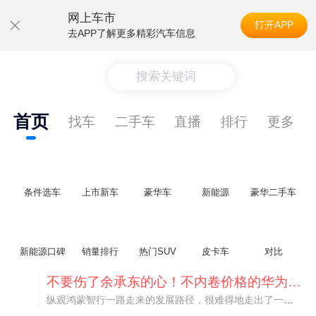
网上车市
打开APP
去APP了解更多精彩汽车信息
搜索关键词
首页
找车
二手车
直播
排行
更多
条件选车
上市新车
豪华车
新能源
豪华二手车
新能源口碑
销量排行
热门SUV
皮卡车
对比
不要伤了余承东的心！不内卷价格的华为，弥足珍贵！
纵观鸿蒙智行一路走来的发展路径，很难得地走出了一条和当下车市截然不同的道路：不靠降价走量、不参与低端价格厮杀，始终以技术迭代、架构创新、智能化体验升级、整车品质突破作为核心驱动力，稳步实现产品价值向上、品牌价格带稳步攀升。