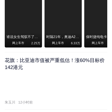
谁说女生驾驭不了大SUV？看我开问界M6驰骋坝上草原！
时隔21年，奥迪A2强势归来！
网上车市
网上车市
网上车市
2.25万
6.33万
1
花旗：比亚迪市值被严重低估！涨60%目标价
142港元
朱玉川
12小时前