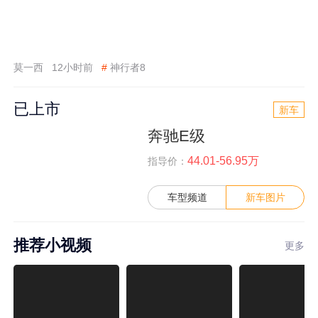
莫一西
12小时前
#
神行者8
已上市
新车
奔驰E级
44.01-56.95万
指导价：
车型频道
新车图片
推荐小视频
更多