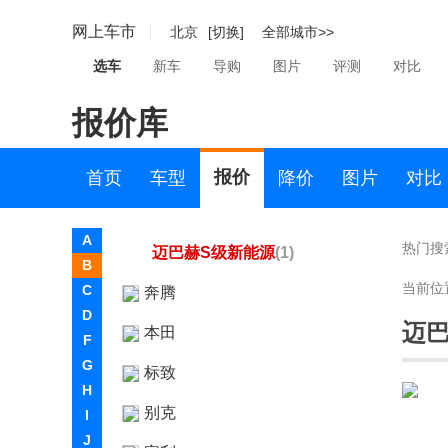
奔驰S级AMG新能源
(3)
网上车市
北京
[切换]
全部城市>>
奔驰CLE AMG
(2)
选车
新车
导购
图片
评测
对比
奔驰-迈巴赫
报价库
迈巴赫S级
(6)
迈巴赫GLS
(4)
报价
首页
车型
降价
图片
对比
迈巴赫EQS SUV
(2)
A
热门搜
迈巴赫S级新能源
(1)
B
当前位
C
奔腾
D
迈巴
本田
F
G
标致
H
别克
I
J