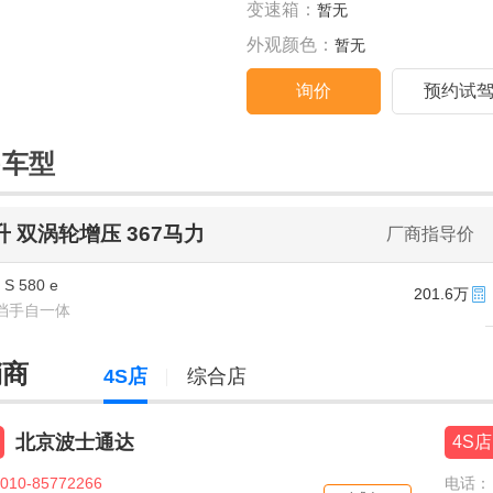
变速箱：
暂无
外观颜色：
暂无
询价
预约试
售车型
0升 双涡轮增压 367马力
厂商指导价
S 580 e
201.6万
/9挡手自一体
销商
4S店
综合店
北京波士通达
4S店
010-85772266
电话：