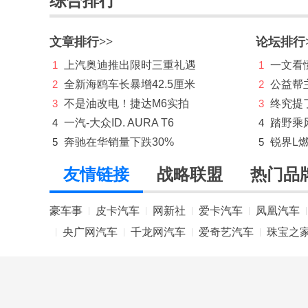
综合排行
东风奕派
文章排行>>
论坛排行
东南
1
上汽奥迪推出限时三重礼遇
1
一文看懂
DS
2
全新海鸥车长暴增42.5厘米
2
公益帮
E
3
不是油改电！捷达M6实拍
3
终究提
4
一汽-大众ID. AURA T6
4
踏野乘
212
5
奔驰在华销量下跌30%
5
锐界L
F
友情链接
战略联盟
热门品
法拉利
豪车事
皮卡汽车
网新社
爱卡汽车
凤凰汽车
|
|
|
|
|
方程豹
央广网汽车
千龙网汽车
爱奇艺汽车
珠宝之
|
|
|
|
飞凡汽车
丰田
FREELANDER神行者