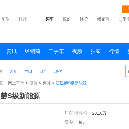
车型
排行
买车
报价
降价
经销商
二手
资讯
经销商
二手车
视频
独家
行情
索 ：
大众
丰田
日产
现代
置 ：
网上车市
>
报价
>
奔驰
>
迈巴赫S级新能源
赫S级新能源
厂商指导价：
201.6万
级别：
暂无