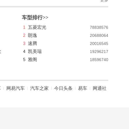
更多
车型排行>>
1
五菱宏光
78838576
2
朗逸
20688064
3
速腾
20016545
款
4
凯美瑞
19296217
5
雅阁
18596740
车
网易汽车
汽车之家
今日头条
易车
网通社
|
|
|
|
|