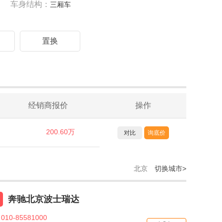
车身结构：
三厢车
驾
置换
经销商报价
操作
200.60万
对比
询底价
北京
切换城市>
奔驰北京波士瑞达
010-85581000