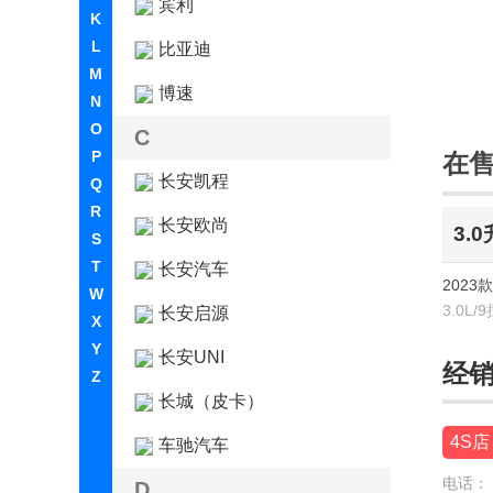
宾利
K
L
比亚迪
M
博速
N
O
C
P
在
长安凯程
Q
R
长安欧尚
3.
S
T
长安汽车
2023款 
W
3.0L
长安启源
X
Y
长安UNI
经
Z
长城（皮卡）
4S店
车驰汽车
电话：
D