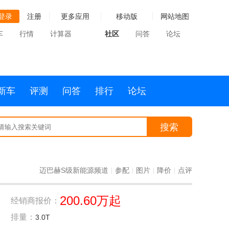
登录
注册
更多应用
移动版
网站地图
车
行情
计算器
社区
问答
论坛
新车
评测
问答
排行
论坛
搜索
迈巴赫S级新能源频道
参配
图片
降价
点评
|
|
|
|
200.60万起
经销商报价：
排量：
3.0T