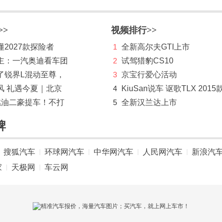
>>
视频排行>>
2027款探险者
1
全新高尔夫GTI上市
主：一汽奥迪看车团
2
试驾猎豹CS10
了锐界L混动至尊，
3
京宝行爱心活动
风 礼遇今夏｜北京
4
KiuSan说车 讴歌TLX 2015
燃油二豪提车！不打
5
全新汉兰达上市
牌
搜狐汽车
环球网汽车
中华网汽车
人民网汽车
新浪汽
|
|
|
|
家
天极网
车云网
|
|