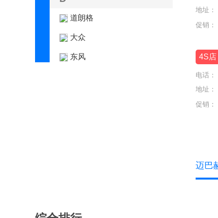
地址：
道朗格
促销：
大众
东风
4S店
电话：
东风风度
地址：
东风风光
促销：
东风风神
东风风行
东风富康
迈巴
东风纳米
东风瑞泰特
东风小康