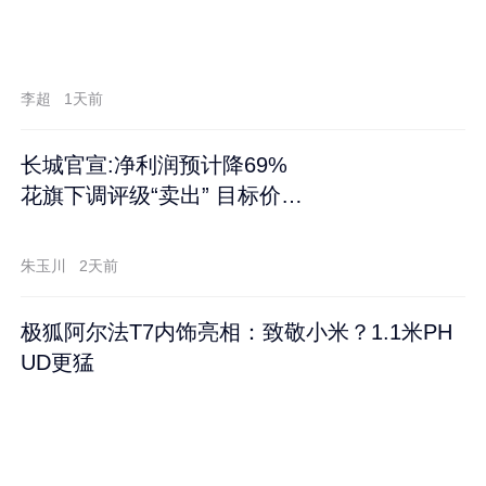
李超
1天前
长城官宣:净利润预计降69%
花旗下调评级“卖出” 目标价再
跌60%
朱玉川
2天前
极狐阿尔法T7内饰亮相：致敬小米？1.1米PH
UD更猛