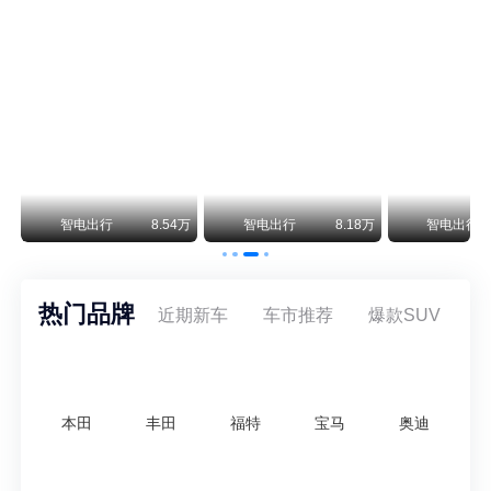
通用CEO缺席签约 3年未踏足中国 释放反常信号
8月5日，上汽集团与通用汽车在上海完成上汽通用合资协议续约，合作周期一次性延长20年至2047年，这场关乎中美汽车标杆合资企业未来二十年走向的重磅签约仪式，备受全行业瞩目。
万
智电出行
8.54万
智电出行
8.18万
智电出行
热门品牌
近期新车
车市推荐
爆款SUV
本田
丰田
福特
宝马
奥迪