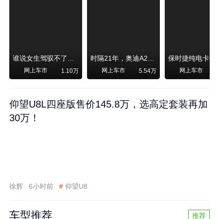
谁说女生驾驭不了大SUV？看我开问界M6驰骋坝上草原！
时隔21年，奥迪A2强势归来！
网上车市
网上车市
网上车市
1.10万
5.54万
1
仰望U8L四座版售价145.8万，选高定套装再加
30万！
徐辉
6小时前
#
仰望U8
车型推荐
推荐