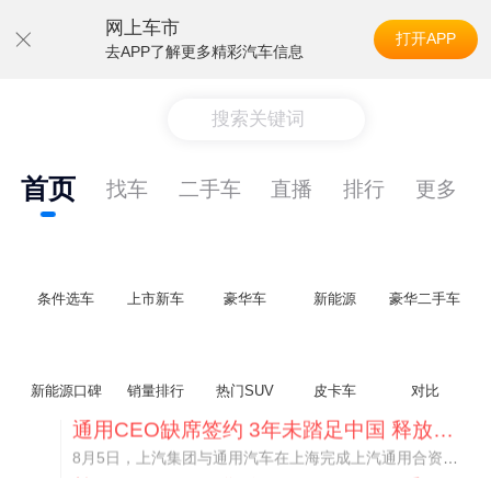
网上车市
打开APP
去APP了解更多精彩汽车信息
搜索关键词
首页
找车
二手车
直播
排行
更多
条件选车
上市新车
豪华车
新能源
豪华二手车
通用CEO缺席签约 3年未踏足中国 释放反常信号
新能源口碑
销量排行
热门SUV
皮卡车
对比
8月5日，上汽集团与通用汽车在上海完成上汽通用合资协议续约，合作周期一次性延长20年至2047年，这场关乎中美汽车标杆合资企业未来二十年走向的重磅签约仪式，备受全行业瞩目。
尊界V800 V680售价64.8-101.6万 1千万内最好的MPV
余承东刚刚把尊界V680和V800的正式售价亮出来了——64.8万起和76.6万起。对比预售时65-90万和80-120万的区间，起售价都往下调了一截，这个信号很明确：尊界想在百万级MPV市场尽快站稳脚跟。