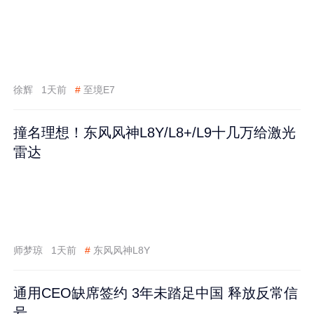
徐辉
1天前
#
至境E7
撞名理想！东风风神L8Y/L8+/L9十几万给激光
雷达
师梦琼
1天前
#
东风风神L8Y
通用CEO缺席签约 3年未踏足中国 释放反常信
号