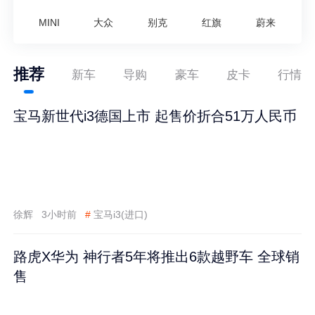
MINI
大众
别克
红旗
蔚来
推荐
新车
导购
豪车
皮卡
行情
宝马新世代i3德国上市 起售价折合51万人民币
徐辉
3小时前
#
宝马i3(进口)
路虎X华为 神行者5年将推出6款越野车 全球销
售