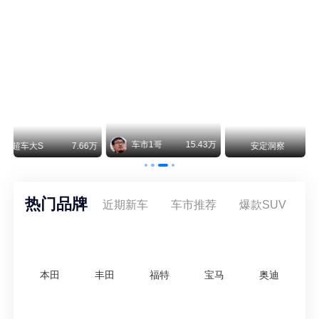
阿斯顿·马丁退出北京市场 三家门店全部关闭
曾在北京坐拥多家授权网点、稳居华北超豪华汽车市场重要一席的阿斯顿·马丁，如今彻底走完了在北京新车零售的全部征程。
不要伤了余承东的心！不内卷价格的华为，弥足珍贵！
纵观鸿蒙智行一路走来的发展路径，很难得地走出了一条和当下车市截然不同的道路：不靠降价走量、不参与低端价格厮杀，始终以技术迭代、架构创新、智能化体验升级、整车品质突破作为核心驱动力，稳步实现产品价值向上、品牌价格带稳步攀升。
万
安定洞察
8.07万
智电出行
8.54万
智电出行
热门品牌
近期新车
车市推荐
爆款SUV
本田
丰田
福特
宝马
奥迪