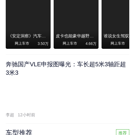
《安定洞察》汽车烧不烧油，和石油安全无关！
皮卡也能豪华越野！纵横F700上市，限时卖29.99万起
网上车市
网上车市
网上车市
3.50万
4.66万
奔驰国产VLE申报图曝光：车长超5米3轴距超
3米3
李超
12小时前
车型推荐
推荐