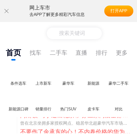
网上车市
打开APP
去APP了解更多精彩汽车信息
搜索关键词
首页
找车
二手车
直播
排行
更多
条件选车
上市新车
豪华车
新能源
豪华二手车
新能源口碑
销量排行
热门SUV
皮卡车
对比
不要伤了余承东的心！不内卷价格的华为，弥足珍贵！
纵观鸿蒙智行一路走来的发展路径，很难得地走出了一条和当下车市截然不同的道路：不靠降价走量、不参与低端价格厮杀，始终以技术迭代、架构创新、智能化体验升级、整车品质突破作为核心驱动力，稳步实现产品价值向上、品牌价格带稳步攀升。