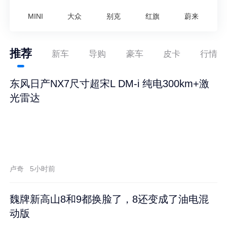
MINI
大众
别克
红旗
蔚来
推荐
新车
导购
豪车
皮卡
行情
东风日产NX7尺寸超宋L DM-i 纯电300km+激
光雷达
卢奇
5小时前
魏牌新高山8和9都换脸了，8还变成了油电混
动版