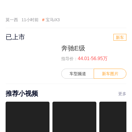
莫一西
11小时前
#
宝马iX3
已上市
新车
奔驰E级
44.01-56.95万
指导价：
车型频道
新车图片
推荐小视频
更多