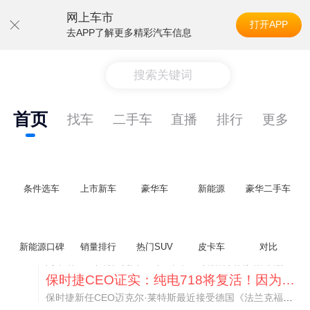
网上车市
打开APP
去APP了解更多精彩汽车信息
搜索关键词
首页
找车
二手车
直播
排行
更多
条件选车
上市新车
豪华车
新能源
豪华二手车
新能源口碑
销量排行
热门SUV
皮卡车
对比
阿维塔07L限时权益价21.99万起，张凌赫成首位车主
阿维塔07L今晚在杭州正式上市，全球品牌代言人张凌赫现场提车，成为这台车的第一位主人。三个版本：Elite纯电版22.99万，Max+后驱纯电版24.99万，Ultra三电机四驱版27.99万。