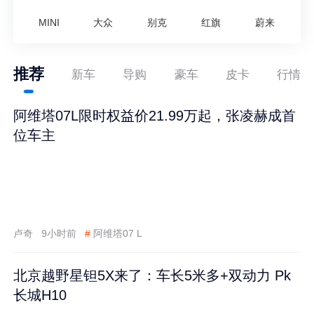
MINI
大众
别克
红旗
蔚来
推荐
新车
导购
豪车
皮卡
行情
阿维塔07L限时权益价21.99万起，张凌赫成首
位车主
卢奇
9小时前
#
阿维塔07 L
北京越野星钽5X来了：车长5米多+双动力 Pk
长城H10