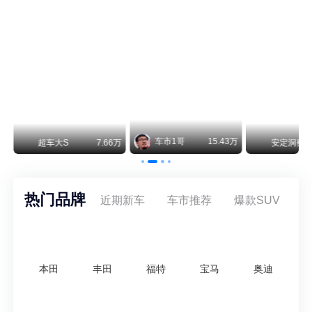
保时捷CEO证实：纯电718将复活！因为奥迪需要
保时捷新任CEO迈克尔·莱特斯最近接受德国《法兰克福汇报》采访，直接给纯电718项目吃了颗定心丸。之前外界传得沸沸扬扬，说这个项目可能推迟甚至取消，现在CEO亲自出面澄清：“关于电动718，我们已经得出结论，将会打造这款车型，因为这是经济上的最佳解决方案，也会是一款非常出色的汽车。”
阿维塔07L限时权益价21.99万起，张凌赫成首位车主
阿维塔07L今晚在杭州正式上市，全球品牌代言人张凌赫现场提车，成为这台车的第一位主人。三个版本：Elite纯电版22.99万，Max+后驱纯电版24.99万，Ultra三电机四驱版27.99万。
15.43万
安定洞察
8.07万
智电出行
8.54万
智
热门品牌
近期新车
车市推荐
爆款SUV
本田
丰田
福特
宝马
奥迪