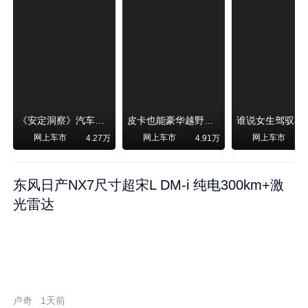
《安定洞察》汽车烧不烧油，和石油安全无关！
皮卡也能豪华越野！纵横F700上市，限时卖29.99万起
网上车市
网上车市
网上车市
4.27万
4.91万
东风日产NX7尺寸超宋L DM-i 纯电300km+激
光雷达
卢奇
1天前